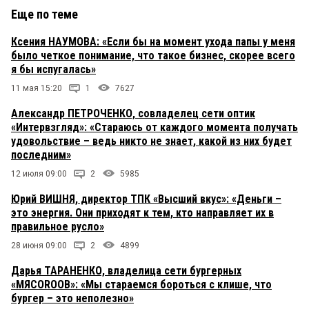
Еще по теме
Ксения НАУМОВА: «Если бы на момент ухода папы у меня
было четкое понимание, что такое бизнес, скорее всего
я бы испугалась»
11 мая 15:20
1
7627
Александр ПЕТРОЧЕНКО, совладелец сети оптик
«Интервзгляд»: «Стараюсь от каждого момента получать
удовольствие – ведь никто не знает, какой из них будет
последним»
12 июля 09:00
2
5985
Юрий ВИШНЯ, директор ТПК «Высший вкус»: «Деньги –
это энергия. Они приходят к тем, кто направляет их в
правильное русло»
28 июня 09:00
2
4899
Дарья ТАРАНЕНКО, владелица сети бургерных
«МЯСОROOB»: «Мы стараемся бороться с клише, что
бургер – это неполезно»