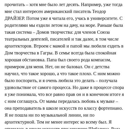
прочитать – хотя мне было лет десять. Например, уже тогда
мне стал интересен американский писатель Теодор
ДРАЙЗЕР. Потом уже я читала его, учась в университете. С
родителями мы ездили летом на дачу, на море. Раньше была
такая система – Домов творчества: для членов Союза
театральных деятелей, писателей и так далее, в том числе
архитекторов. Втроем с мамой и папой мы любили ездить в
Дом творчества в Гагры. В семье всегда была спокойная
хорошая обстановка. Папа был своего рода компасом,
примером для меня. Нет, он не баловал. Он с детства
научил, что такое хорошо, а что такое плохо. С ним можно
было поспорить, и я очень любила это делать – получала
удовольствие от самого процесса. Но даже в процессе спора
я уже понимала, что все равно прав он и в конечном итоге я
с ним соглашусь. От мамы передалась любовь к музыке –
она преподаватель в школе искусств по классу фортепиано.
Я не пошла ни по музыкальной линии, ни по
архитектурной. Тем не менее интерес ко всему был. Я
отучилась в школе искусств при училище Шебалина. Рада,