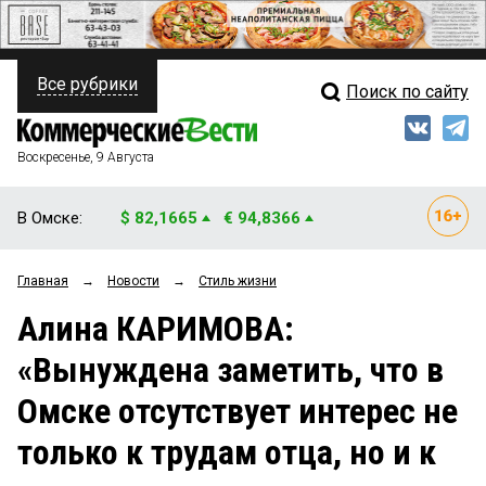
Все рубрики
Поиск по сайту
ПОЛИТИКА
Свежий выпуск
Медиа
ФИНАНСЫ
Воскресенье, 9 Августа
Кто есть кто
НЕДВИЖИМОСТЬ
В Омске:
$ 82,1665
€ 94,8366
Интервью
БИЗНЕС
Главная
→
Новости
→
Стиль жизни
Мнения
ОБЩЕСТВО
Алина КАРИМОВА:
Рейтинги
ЗАКОН
«Вынуждена заметить, что в
Блоги
НОВОСТИ КОМПАНИЙ
Омске отсутствует интерес не
Архив
ПРОИСШЕСТВИЯ
только к трудам отца, но и к
СТИЛЬ ЖИЗНИ