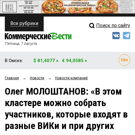
Все рубрики
Поиск по сайту
ПОЛИТИКА
Свежий выпуск
Медиа
ФИНАНСЫ
Пятница, 7 Августа
Кто есть кто
НЕДВИЖИМОСТЬ
В Омске:
$ 81,4077
€ 94,0585
Интервью
БИЗНЕС
Главная
→
Новости
→
Новости компаний
Мнения
ОБЩЕСТВО
Олег МОЛОШТАНОВ: «В этом
Рейтинги
ЗАКОН
кластере можно собрать
Блоги
НОВОСТИ КОМПАНИЙ
участников, которые входят в
Архив
ПРОИСШЕСТВИЯ
разные ВИКи и при других