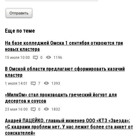
Отправить
Еще по теме
На базе колледжей Омска 1 сентября откроются три
новых кластера
15 июля 10:00
0
1196
В Омской области предлагают сформировать казачий
кластер
1 июля 14:01
7
1393
«МилкОм» стал производить греческий йогурт для
десертов и соусов
23 мая 16:00
0
1832
Андрей ПАЦЕЙКО, главный инженер ООО «КТЗ «Звезда»:
«С кадрами проблем нет. У нас лежит более ста анкет от
соискателей»