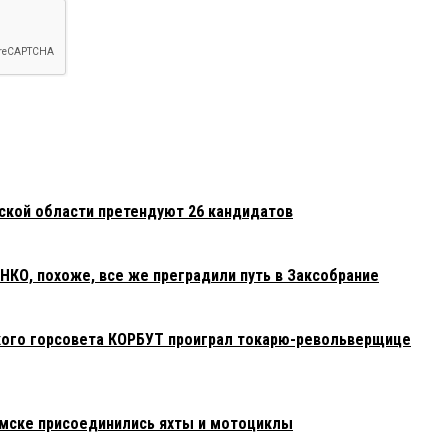
мской области претендуют 26 кандидатов
О, похоже, все же преградили путь в Заксобрание
кого горсовета КОРБУТ проиграл токарю-револьверщице
Омске присоединились яхты и мотоциклы