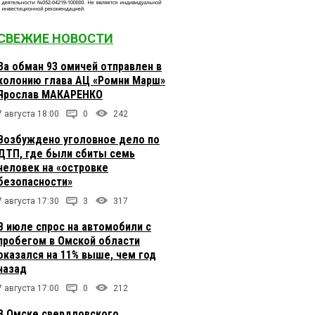
СВЕЖИЕ НОВОСТИ
За обман 93 омичей отправлен в
колонию глава АЦ «Ромни Марш»
Ярослав МАКАРЕНКО
7 августа 18:00
0
242
Возбуждено уголовное дело по
ДТП, где были сбиты семь
человек на «островке
безопасности»
7 августа 17:30
3
317
В июле спрос на автомобили с
пробегом в Омской области
оказался на 11% выше, чем год
назад
7 августа 17:00
0
212
В Омске свердловского