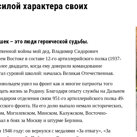
илой характера своих
шек – это люди героической судьбы.
твенной войны мой дед, Владимир Сидорович
Востоке в составе 12-го артиллерийского полка (1937-
лее двадцати, когда ему доверили командование
тал суровой школой: началась Великая Отечественная.
ровольцем ушел на фронт как и многие патриоты того
дать жизнь за Родину. Благодаря опыту службы на Дальнем
андиром отделения связи 951-го артиллерийского полка 49-
усского фронта. На его долю выпало немало исторических,
ом, Могилевском, Минском, Калужском, Восточно-
ал в боях за Москву и штурме Берлина.
1946 году: он вернулся с медалями «За отвагу», «За