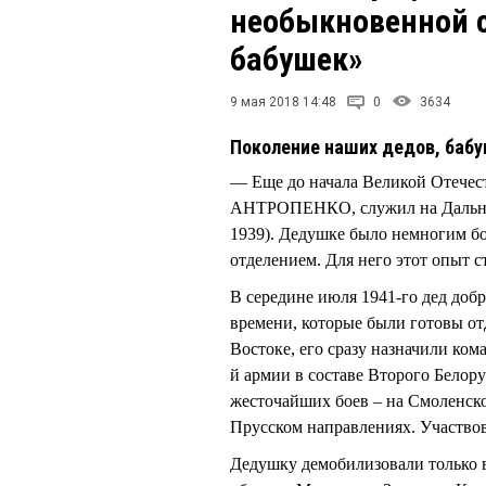
необыкновенной с
бабушек»
9 мая 2018 14:48
0
3634
Поколение наших дедов, бабу
— Еще до начала Великой Отечес
АНТРОПЕНКО, служил на Дальнем 
1939). Дедушке было немногим бо
отделением. Для него этот опыт с
В середине июля 1941-го дед доб
времени, которые были готовы от
Востоке, его сразу назначили ком
й армии в составе Второго Белор
жесточайших боев – на Смоленск
Прусском направлениях. Участвов
Дедушку демобилизовали только в 