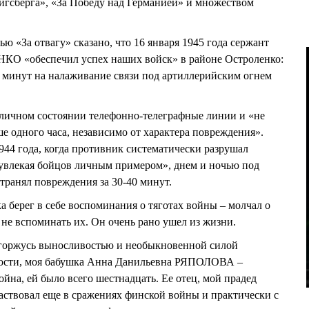
игсберга», «За Победу над Германией» и множеством
ью «За отвагу» сказано, что 16 января 1945 года сержант
 «обеспечил успех наших войск» в районе Остроленко:
и минут на налаживание связи под артиллерийским огнем
тличном состоянии телефонно-телеграфные линии и «не
е одного часа, независимо от характера повреждения».
 1944 года, когда противник систематически разрушал
«увлекая бойцов личным примером», днем и ночью под
транял повреждения за 30-40 минут.
а берег в себе воспоминания о тяготах войны – молчал о
е не вспоминать их. Он очень рано ушел из жизни.
 горжусь выносливостью и необыкновенной силой
тности, моя бабушка Анна Данильевна РЯПОЛОВА –
ойна, ей было всего шестнадцать. Ее отец, мой прадед
твовал еще в сражениях финской войны и практически с