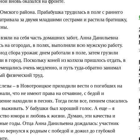
ой вновь оказался на фронте.
Омского района. Прабабушка трудилась в поле с раннего
матривала за двумя младшими сестрами и растила братишку,
йны.
 взяли на себя часть домашних забот, Анна Данильевна
сь на огородах, в полях, выполняли всю мужскую работу.
од сбора урожая: днем работали в поле, затем грузили
 в город. Поскольку коней из колхоза пришлось отдать, в
емещались очень медленно, и путь туда-обратно занимал
ый физический труд.
 слезы – в Новотроицкое приходили вести о погибших на
али, что не имеют права на отчаяние, с бедой и
ение находили в песнях. Тогда пели все, пением спасались
о выживать. У бабушки был хороший голос. А еще – я
вство юмора и любовь к жизни. Думаю, эти качества и
ные годы. Отца Анна Данильевна дождалась: участник
 но вернулся к родным с победой и дожил до глубокой
нте.