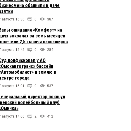
бизнесмена обвинили в даче
взятки
7 августа 16:30
0
387
Залы ожидания «Комфорт» на
двух вокзалах за семь месяцев
посетили 2,5 тысячи пассажиров
7 августа 15:45
0
284
Суд конфисковал у АО
«Омскавтотранс» бассейн
«Автомобилист» и землю в
центре города
7 августа 15:01
0
537
Генеральный директор покинул
женский волейбольный клуб
«Омичка»
7 августа 14:00
2
412