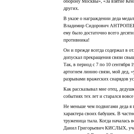
оборону Москвы», «За взятие Кен
других.
В указе о награждении деда медал
Владимир Сидорович АНТРОПЕНКО
ему было достаточно всего десят
противника!
Он и прежде всегда содержал в о
допускал прекращения связи свыш
Так, в период с 7 по 10 сентября
артогнем линию связи, мой дед, 
разрывами вражеских снарядов ус
Как рассказывал мне отец, дедушк
событиях тех лет и старался вовс
Не меньше чем подвигами деда я
характера своих бабушек. В час
труженица тыла. Когда началась в
Данил Григорьевич КИСЛЫХ, учас