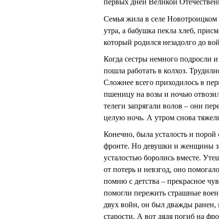
первых дней Великой Отечественн
Семья жила в селе Новотроицком 
утра, а бабушка пекла хлеб, прис
который родился незадолго до во
Когда сестры немного подросли и
пошла работать в колхоз. Трудили
Сложнее всего приходилось в пери
пшеницу на возы и ночью отвозили
телеги запрягали волов – они пер
целую ночь. А утром снова тяжел
Конечно, была усталость и порой
фронте. Но девушки и женщины зн
усталостью боролись вместе. Утеш
от потерь и невзгод, оно помогал
помню с детства – прекрасное чу
помогли пережить страшные воен
двух войн, он был дважды ранен,
старости. А вот дядя погиб на фро