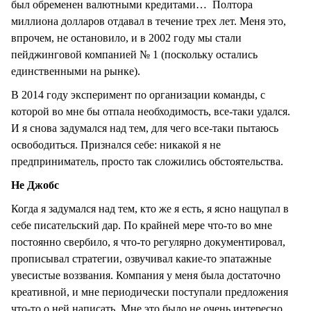
был обременен валютными кредитами… Полтора
миллиона долларов отдавал в течение трех лет. Меня это,
впрочем, не остановило, и в 2002 году мы стали
пейджинговой компанией № 1 (поскольку остались
единственными на рынке).
В 2014 году эксперимент по организации команды, с
которой во мне бы отпала необходимость, все-таки удался.
И я снова задумался над тем, для чего все-таки пытаюсь
освободиться. Признался себе: никакой я не
предприниматель, просто так сложились обстоятельства.
Не Джобс
Когда я задумался над тем, кто же я есть, я ясно нащупал в
себе писательский дар. По крайней мере что-то во мне
постоянно свербило, я что-то регулярно документировал,
прописывал стратегии, озвучивал какие-то эпатажные
увесистые воззвания. Компания у меня была достаточно
креативной, и мне периодически поступали предложения
что-то о ней написать. Мне это было не очень интересно.