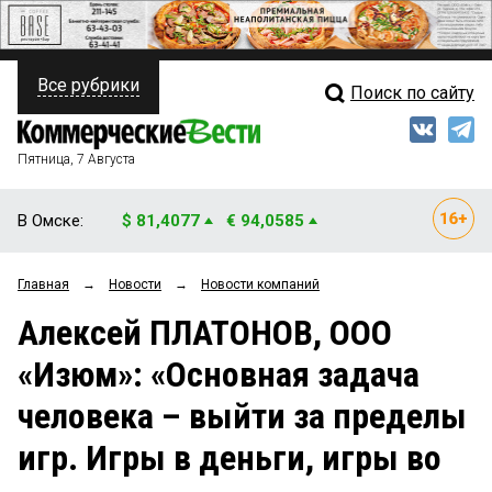
Все рубрики
Поиск по сайту
ПОЛИТИКА
Свежий выпуск
Медиа
ФИНАНСЫ
Пятница, 7 Августа
Кто есть кто
НЕДВИЖИМОСТЬ
В Омске:
$ 81,4077
€ 94,0585
Интервью
БИЗНЕС
Главная
→
Новости
→
Новости компаний
Мнения
ОБЩЕСТВО
Алексей ПЛАТОНОВ, ООО
Рейтинги
ЗАКОН
«Изюм»: «Основная задача
Блоги
НОВОСТИ КОМПАНИЙ
человека – выйти за пределы
Архив
ПРОИСШЕСТВИЯ
игр. Игры в деньги, игры во