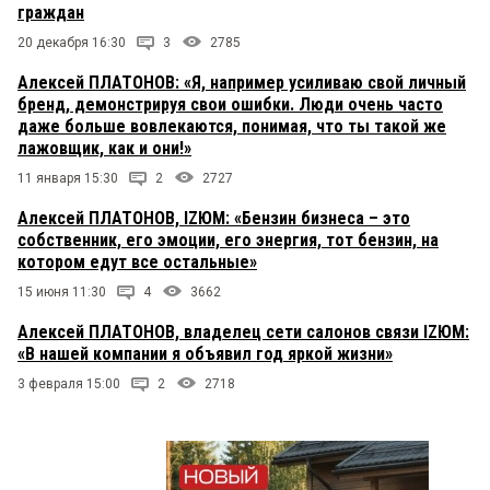
граждан
20 декабря 16:30
3
2785
Алексей ПЛАТОНОВ: «Я, например усиливаю свой личный
бренд, демонстрируя свои ошибки. Люди очень часто
даже больше вовлекаются, понимая, что ты такой же
лажовщик, как и они!»
11 января 15:30
2
2727
Алексей ПЛАТОНОВ, IZЮМ: «Бензин бизнеса – это
собственник, его эмоции, его энергия, тот бензин, на
котором едут все остальные»
15 июня 11:30
4
3662
Алексей ПЛАТОНОВ, владелец сети салонов связи IZЮМ:
«В нашей компании я объявил год яркой жизни»
3 февраля 15:00
2
2718