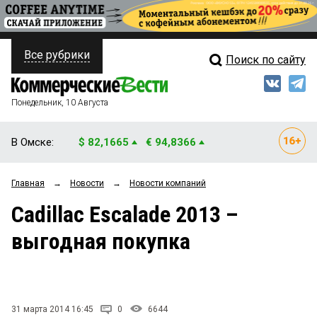
Все рубрики
Поиск по сайту
ПОЛИТИКА
Свежий выпуск
Медиа
ФИНАНСЫ
Понедельник, 10 Августа
Кто есть кто
НЕДВИЖИМОСТЬ
В Омске:
$ 82,1665
€ 94,8366
Интервью
БИЗНЕС
Главная
→
Новости
→
Новости компаний
Мнения
ОБЩЕСТВО
Cadillac Escalade 2013 –
Рейтинги
ЗАКОН
выгодная покупка
Блоги
НОВОСТИ КОМПАНИЙ
Архив
ПРОИСШЕСТВИЯ
31 марта 2014 16:45
0
6644