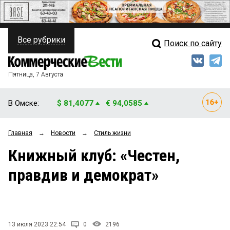
Все рубрики
Поиск по сайту
ПОЛИТИКА
Свежий выпуск
Медиа
ФИНАНСЫ
Пятница, 7 Августа
Кто есть кто
НЕДВИЖИМОСТЬ
В Омске:
$ 81,4077
€ 94,0585
Интервью
БИЗНЕС
Главная
→
Новости
→
Стиль жизни
Мнения
ОБЩЕСТВО
Книжный клуб: «Честен,
Рейтинги
ЗАКОН
правдив и демократ»
Блоги
НОВОСТИ КОМПАНИЙ
Архив
ПРОИСШЕСТВИЯ
13 июля 2023 22:54
0
2196
СТИЛЬ ЖИЗНИ