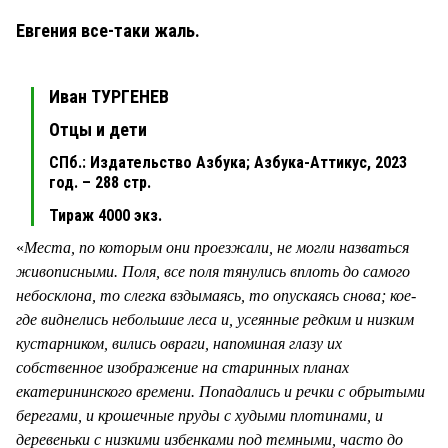
Евгения все-таки жаль.
Иван ТУРГЕНЕВ
Отцы и дети
СПб.: Издательство Азбука; Азбука-Аттикус, 2023
год. – 288 стр.
Тираж 4000 экз.
«
Места, по которым они проезжали, не могли назваться
живописными. Поля, все поля тянулись вплоть до самого
небосклона, то слегка вздымаясь, то опускаясь снова; кое-
где виднелись небольшие леса и, усеянные редким и низким
кустарником, вились овраги, напоминая глазу их
собственное изображение на старинных планах
екатерининского времени. Попадались и речки с обрытыми
берегами, и крошечные пруды с худыми плотинами, и
деревеньки с низкими избенками под темными, часто до