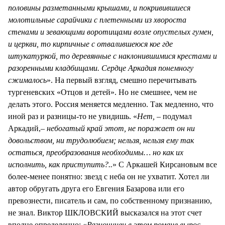
половины разметанными крышами, и покривившиеся
молотильные сарайчики с плетенными из хвороста
стенами и зевающими воротищами возле опустелых гумен,
и церкви, то кирпичные с отвалившеюся кое где
штукатуркой, то деревянные с наклонившимися крестами и
разоренными кладбищами. Сердце Аркадия понемногу
сжималось
». На первый взгляд, смешно перечитывать
тургеневских «Отцов и детей». Но не смешнее, чем не
делать этого. Россия меняется медленно. Так медленно, что
иной раз и разницы-то не увидишь. «
Нет,
– подумал
Аркадий,
– небогатый край этот, не поражает он ни
довольством, ни трудолюбием; нельзя, нельзя ему так
остаться, преобразования необходимы… но как их
исполнить, как приступить?..
» С Аркашей Кирсановым все
более-менее понятно: звезд с неба он не ухватит. Хотел ли
автор обругать друга его Евгения Базарова или его
превознести, писатель и сам, по собственному признанию,
не знал. Виктор ШКЛОВСКИЙ высказался на этот счет
вполне определенно: «
Разночинец в этом романе вырос