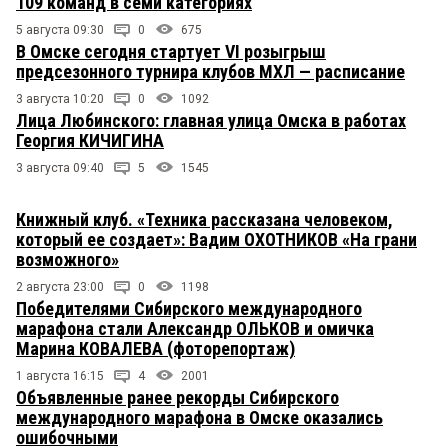
109 команд в семи категориях
5 августа 09:30
0
675
В Омске сегодня стартует VI розыгрыш
предсезонного турнира клубов МХЛ — расписание
3 августа 10:20
0
1092
Лица Любинского: главная улица Омска в работах
Георгия КИЧИГИНА
3 августа 09:40
5
1545
Книжный клуб. «Техника рассказана человеком,
который ее создает»: Вадим ОХОТНИКОВ «На грани
возможного»
2 августа 23:00
0
1198
Победителями Сибирского международного
марафона стали Александр ОЛЬКОВ и омичка
Марина КОВАЛЕВА (фоторепортаж)
1 августа 16:15
4
2001
Объявленные ранее рекорды Сибирского
международного марафона в Омске оказались
ошибочными