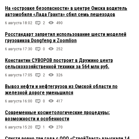
На «островке безопасности» в центре Омска водитель
автомобиля «Лада Гранта» сбил семь пешеходов
6 августа 18:02
2
490
Росстандарт запретил использование шести моделей
грузовиков Dongfeng и Zoomlion
6 августа 17:30
0
252
Константин СУВОРОВ построит в Дружино центр
сельскохозяйственной техники за 564 млн руб.
6 августа 17:05
2
326
Вывоз нефти и нефтегрузов из Омской области по
железной дороге уменьшился
6 августа 16:00
0
417
Современные косметологические процедуры:
возможности и особенности
6 августа 15:20
1
270
Спустя ровно три года с ООО «СтройТраст» взыскали 14