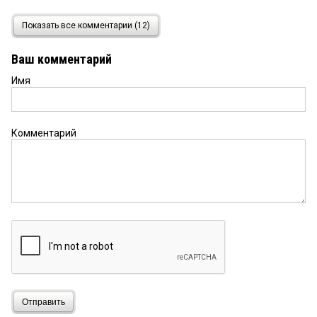
Александр
19 ноября 2019 в 16:07:
Показать все комментарии (12)
Ну давайте уже начинать обсуждать, сколько
всего разрушил этот господин в
Ваш комментарий
многострадальном Омске. Начнем, пожалуй, с
его баловства хоккеем. Полежаев ведь за наш
Имя
счет оплачивал это свое хобби. По данным Forbes
при Полежаеве из нашего бюджета выделялось
на Авангард 650 млн рублей в год. Я слышал, что
в некоторые периоды до миллиарда доходило
Комментарий
(киньте ссылку если что). В этом году на
Лисицкого строится детский сад на 101 место за
86 млн рублей. Если пересчитать цены на период
правления Полежаева, то можно смело делить
на 2 и даже на три — в зависимости от периода. В
любом случае, Омск на эти деньги мог
дополнительно получать минимум сотни мест
ежегодно.Если объявить конкурс на создание
памятника людской деградации, аморальности и
самодурству, то первое место возьмет обычный
памятник Полежаеву.
Александру
Отправить
19 ноября 2019 в 13:31: