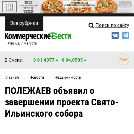
Все рубрики
Поиск по сайту
ПОЛИТИКА
Свежий выпуск
Медиа
ФИНАНСЫ
Пятница, 7 Августа
Кто есть кто
НЕДВИЖИМОСТЬ
В Омске:
$ 81,4077
€ 94,0585
Интервью
БИЗНЕС
Главная
→
Новости
→
Недвижимость
Мнения
ОБЩЕСТВО
ПОЛЕЖАЕВ объявил о
Рейтинги
ЗАКОН
завершении проекта Свято-
Блоги
НОВОСТИ КОМПАНИЙ
Ильинского собора
Архив
ПРОИСШЕСТВИЯ