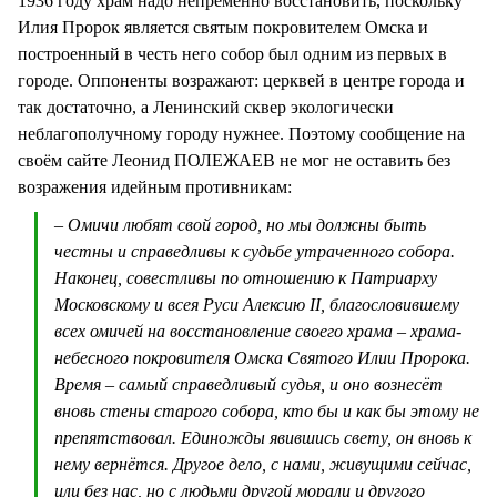
1936 году храм надо непременно восстановить, поскольку
Илия Пророк является святым покровителем Омска и
построенный в честь него собор был одним из первых в
городе. Оппоненты возражают: церквей в центре города и
так достаточно, а Ленинский сквер экологически
неблагополучному городу нужнее. Поэтому сообщение на
своём сайте Леонид ПОЛЕЖАЕВ не мог не оставить без
возражения идейным противникам:
– Омичи любят свой город, но мы должны быть
честны и справедливы к судьбе утраченного собора.
Наконец, совестливы по отношению к Патриарху
Московскому и всея Руси Алексию II, благословившему
всех омичей на восстановление своего храма – храма-
небесного покровителя Омска Святого Илии Пророка.
Время – самый справедливый судья, и оно вознесёт
вновь стены старого собора, кто бы и как бы этому не
препятствовал. Единожды явившись свету, он вновь к
нему вернётся. Другое дело, с нами, живущими сейчас,
или без нас, но с людьми другой морали и другого