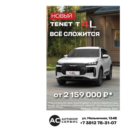
))
19 ноября 2019 в 09:30:
Я уважаю историю своей страны, я уважаю всех
верующих. Но храм в этом месте не нужен!!!
Иван
19 ноября 2019 в 01:48:
Опять пустые разговоры, с концами не свести
концы. Нас учат честной жизни воры и
благородству подлецы. (С)
александр
18 ноября 2019 в 21:27:
....цитаты из Евангелия.....Есть русская
поговорка:Заставьдурака Богу молиться он и лоб
расшибет.
Омич
18 ноября 2019 в 19:07:
Скоро пройти по городу нельзя будет чтобы о
какой-нибудь храм не споткнуться...