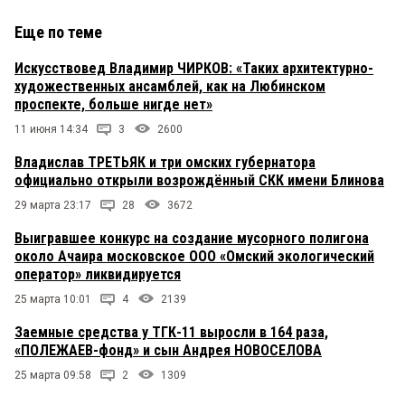
Шурик, не дури! В Евангелиях нет русских
поговорок.
Еще по теме
Омичу
Искусствовед Владимир ЧИРКОВ: «Таких архитектурно-
19 ноября 2019 в 13:29:
художественных ансамблей, как на Любинском
Зачем тебе в школе шторы? Дворы это общее
проспекте, больше нигде нет»
долевое имущество дома. Сбрасывайтесь и
делайте.Вы храмы не хотите, а от Бога ждёте
11 июня 14:34
3
2600
штор и дворов как чудесных даров как язычники
пещерные...
Владислав ТРЕТЬЯК и три омских губернатора
официально открыли возрождённый СКК имени Блинова
киви
19 ноября 2019 в 12:39:
29 марта 23:17
28
3672
поправьте текст, это сквер не Врубеля, а Борцов
Выигравшее конкурс на создание мусорного полигона
революции.
около Ачаира московское ООО «Омский экологический
оператор» ликвидируется
омич
19 ноября 2019 в 11:41:
25 марта 10:01
4
2139
не надо храмов и церквей. деньги потратить
надо на образование,медицину,дворы
Заемные средства у ТГК-11 выросли в 164 раза,
приведите в порядок,купите элементарно в
«ПОЛЕЖАЕВ-фонд» и сын Андрея НОВОСЕЛОВА
школы шторы,сколько можно содержать за счет
родителей
25 марта 09:58
2
1309