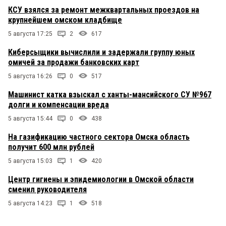
КСУ взялся за ремонт межквартальных проездов на
крупнейшем омском кладбище
5 августа 17:25
2
617
Киберсыщики вычислили и задержали группу юных
омичей за продажи банковских карт
5 августа 16:26
0
517
Машинист катка взыскал с ханты-мансийского СУ №967
долги и компенсации вреда
5 августа 15:44
0
438
На газификацию частного сектора Омска область
получит 600 млн рублей
5 августа 15:03
1
420
Центр гигиены и эпидемиологии в Омской области
сменил руководителя
5 августа 14:23
1
518