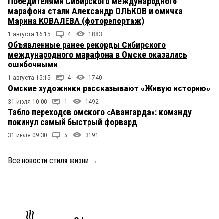
Победителями Сибирского международного
марафона стали Александр ОЛЬКОВ и омичка
Марина КОВАЛЕВА (фоторепортаж)
1 августа 16:15
4
1883
Объявленные ранее рекорды Сибирского
международного марафона в Омске оказались
ошибочными
1 августа 15:15
4
1740
Омские художники рассказывают «Живую историю»
31 июля 10:00
1
1492
Табло переходов омского «Авангарда»: команду
покинул самый быстрый форвард
31 июля 09:30
5
3191
Все новости стиля жизни
→