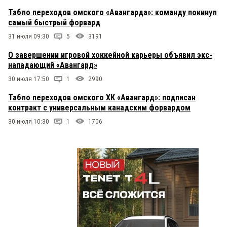
Табло переходов омского «Авангарда»: команду покинул
самый быстрый форвард
31 июля 09:30
5
3191
О завершении игровой хоккейной карьеры объявил экс-
нападающий «Авангард»
30 июля 17:50
1
2990
Табло переходов омского ХК «Авангард»: подписан
контракт с универсальным канадским форвардом
30 июля 10:30
1
1706