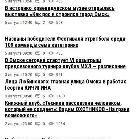
5 августа 13:58
0
456
В историко-краеведческом музее открылась
выставка «Как рос и строился город Омск»
5 августа 12:40
2
598
Названы победители Фестиваля стритбола среди
109 команд в семи категориях
5 августа 09:30
0
485
В Омске сегодня стартует VI розыгрыш
предсезонного турнира клубов МХЛ — расписание
3 августа 10:20
0
961
Лица Любинского: главная улица Омска в работах
Георгия КИЧИГИНА
3 августа 09:40
5
1430
Книжный клуб. «Техника рассказана человеком,
который ее создает»: Вадим ОХОТНИКОВ «На грани
возможного»
2 августа 23:00
0
1084