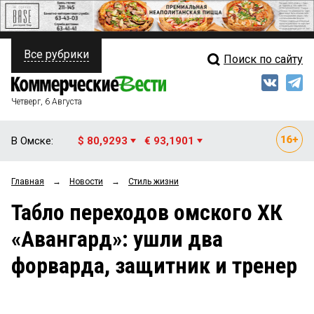
Все рубрики
Поиск по сайту
ПОЛИТИКА
Свежий выпуск
Медиа
ФИНАНСЫ
Четверг, 6 Августа
Кто есть кто
НЕДВИЖИМОСТЬ
В Омске:
$ 80,9293
€ 93,1901
Интервью
БИЗНЕС
Главная
→
Новости
→
Стиль жизни
Мнения
ОБЩЕСТВО
Табло переходов омского ХК
Рейтинги
ЗАКОН
«Авангард»: ушли два
Блоги
НОВОСТИ КОМПАНИЙ
форварда, защитник и тренер
Архив
ПРОИСШЕСТВИЯ
СТИЛЬ ЖИЗНИ