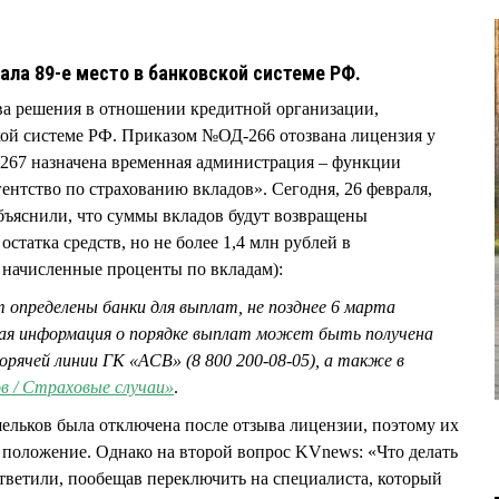
7
ала 89-е место в банковской системе РФ.
ва решения в отношении кредитной организации,
кой системе РФ. Приказом №ОД-266 отозвана лицензия у
67 назначена временная администрация – функции
нтство по страхованию вкладов». Сегодня, 26 февраля,
ъяснили, что суммы вкладов будут возвращены
остатка средств, но не более 1,4 млн рублей в
 начисленные проценты по вкладам):
т определены банки для выплат, не позднее 6 марта
ая информация о порядке выплат может быть получена
орячей линии ГК «АСВ» (8 800 200-08-05), а также в
в / Страховые случаи»
.
ельков была отключена после отзыва лицензии, поэтому их
 положение. Однако на второй вопрос KVnews: «Что делать
тветили, пообещав переключить на специалиста, который