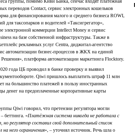
еса группы, помимо Киви Банка, сейчас входят платёжная
ных переводов Contact, сервис электронных кошельков
орма для финансирования малого и среднего бизнеса ROWI,
й для таксопарков и водителей «Таксигрегатор»,
е электронной коммерции Intellect Money и сервис
siness на базе собственной инфраструктуры. Также в
кетплейс рекламных услуг Centra, диджитал-агентство
вис автоматизации бизнес-процессов в ЖКХ на единой
Решения», платформа автоматизации маркетинга Flocktory.
2020 года ЦБ проводил в банке проверку и выявил
окументообороте. Qiwi пришлось выплатить штраф 11 млн
прет на большинство платежей в пользу иностранных
ды денег на предоплаченные корпоративные карты
группы Qiwi говорил, что претензии регулятора могли
 – беттинга. «
Платёжная система никогда не работала с
, но регулятор составил свой дополнительный список
л на него ограничения
», – уточнял источник. Речь шла о