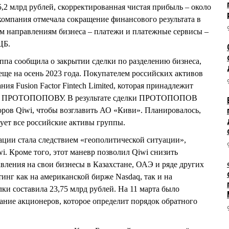
,2 млрд рублей, скорректированная чистая прибыль – около
 компания отмечала сокращение финансового результата в
ым направлениям бизнеса – платежи и платежные сервисы –
ЦБ.
уппа сообщила о закрытии сделки по разделению бизнеса,
еще на осень 2023 года. Покупателем российских активов
ния Fusion Factor Fintech Limited, которая принадлежит
ю ПРОТОПОПОВУ. В результате сделки ПРОТОПОПОВ
оров Qiwi, чтобы возглавить АО «Киви». Планировалось,
рует все российские активы группы.
ации стала следствием «геополитической ситуации»,
i. Кроме того, этот маневр позволил Qiwi снизить
вления на свои бизнесы в Казахстане, ОАЭ и ряде других
тинг как на американской бирже Nasdaq, так и на
ки составила 23,75 млрд рублей. На 11 марта было
ание акционеров, которое определит порядок обратного