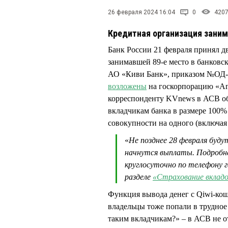
26 февраля 2024 16:04
0
420
Кредитная организация заним
Банк России 21 февраля принял д
занимавшей 89-е место в банковс
АО «Киви Банк», приказом №ОД-2
возложены
на госкорпорацию «Аге
корреспонденту KVnews в АСВ об
вкладчикам банка в размере 100% 
совокупности на одного (включая
«
Не позднее 28 февраля буду
начнутся выплаты. Подробн
круглосуточно по телефону г
разделе
«Страхование вкладо
Функция вывода денег с Qiwi-кош
владельцы тоже попали в трудное
таким вкладчикам?» – в АСВ не о