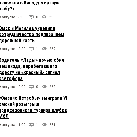
привезли в Канаду мертвую
рыбу?»
9 августа 15:00
0
293
Омск и Могилев укрепили
сотрудничество подписанием
дорожной карты
9 августа 13:30
1
262
Водитель «Лады» ночью сбил
пешехода, перебегавшего
дорогу на «красный» сигнал
светофора
9 августа 12:00
0
263
«Омские Ястребы» выиграли VI
омский розыгрыш
предсезонного турнира клубов
МХЛ
9 августа 11:00
1
281