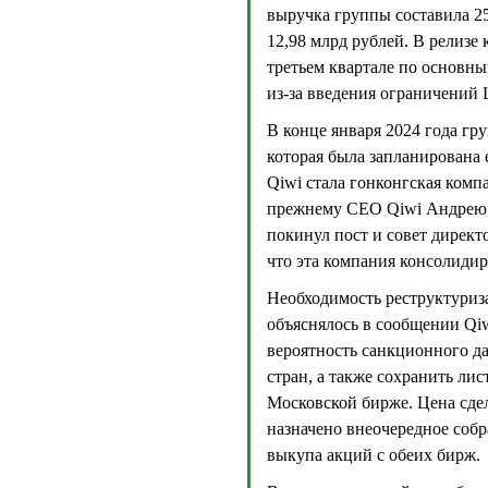
выручка группы составила 25
12,98 млрд рублей. В релизе
третьем квартале по основн
из-за введения ограничений 
В конце января 2024 года гр
которая была запланирована 
Qiwi стала гонконгская компа
прежнему CEO Qiwi Андре
покинул пост и совет директ
что эта компания консолиди
Необходимость реструктуриз
объяснялось в сообщении Qiw
вероятность санкционного да
стран, а также сохранить лис
Московской бирже. Цена сдел
назначено внеочередное собр
выкупа акций с обеих бирж.