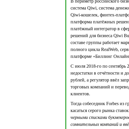
В периметр российского бизн
система Qiwi, cистема денеж
Qiwi-кошелек, финтех-платф
платформа платёжных решени
платёжный интегратор в сфер
решений для бизнеса Qiwi Bu
составе группы работает мар
полного цикла RealWeb, сер
платформе «Биллинг Онлайн 
С июля 2018-го по сентябрь 
недостатки в отчётности и д
рублей, а регулятор ввёл за
торговых компаний и перево
клиентов.
Тогда собеседник Forbes из 
касаться серого рынка ставок
черными списками букмекеров
сомнительных компаний и ввё