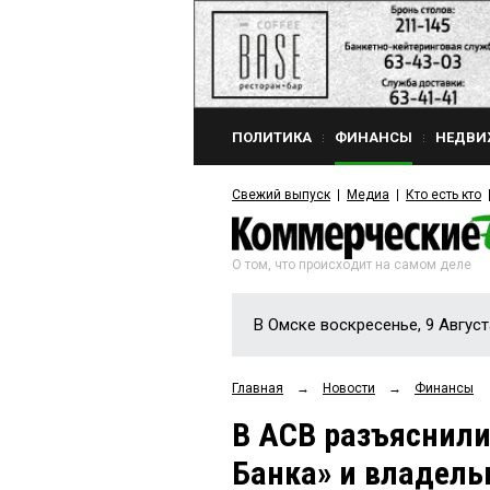
ПОЛИТИКА
ФИНАНСЫ
НЕДВИ
Свежий выпуск
Медиа
Кто есть кто
О том, что происходит на самом деле
В Омске воскресенье, 9 Август
Главная
→
Новости
→
Финансы
В АСВ разъяснили
Банка» и владель