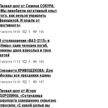
Провал-шоу от Семена СОКУРА:
«Мы приобрели негативный опыт
того, как нельзя управлять
франшизой. И пошли от
противного»
9 августа 18:00
0
156
В столкновении «ВАЗ-2115» и
«Нивы» один человек погиб,
ранены двое взрослых и трое
детей
9 августа 17:15
0
180
Елизавета КРИВОЩЕКОВА: Для
Москвы все праздники едины
9 августа 16:30
1
187
Провал-шоу от Игоря
ДОРОХИНА: «Сотрудница
аэропорта совершенно серьезно
спросила: «С какой целью вы