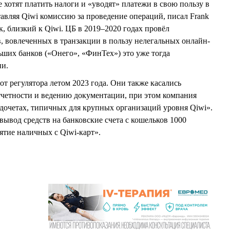
е хотят платить налоги и «уводят» платежи в свою пользу в
авляя Qiwi комиссию за проведение операций, писал Frank
к, близкий к Qiwi. ЦБ в 2019–2020 годах провёл
, вовлеченных в транзакции в пользу нелегальных онлайн-
ьших банков («Онего», «ФинТех») это уже тогда
ии.
т регулятора летом 2023 года. Они также касались
тчетности и ведению документации, при этом компания
недочетах, типичных для крупных организаций уровня Qiwi».
 вывод средств на банковские счета с кошельков 1000
нятие наличных с Qiwi-карт».