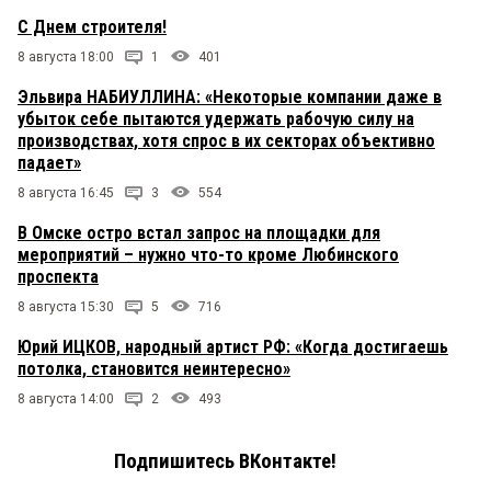
С Днем строителя!
8 августа 18:00
1
401
Эльвира НАБИУЛЛИНА: «Некоторые компании даже в
убыток себе пытаются удержать рабочую силу на
производствах, хотя спрос в их секторах объективно
падает»
8 августа 16:45
3
554
В Омске остро встал запрос на площадки для
мероприятий – нужно что-то кроме Любинского
проспекта
8 августа 15:30
5
716
Юрий ИЦКОВ, народный артист РФ: «Когда достигаешь
потолка, становится неинтересно»
8 августа 14:00
2
493
Подпишитесь ВКонтакте!