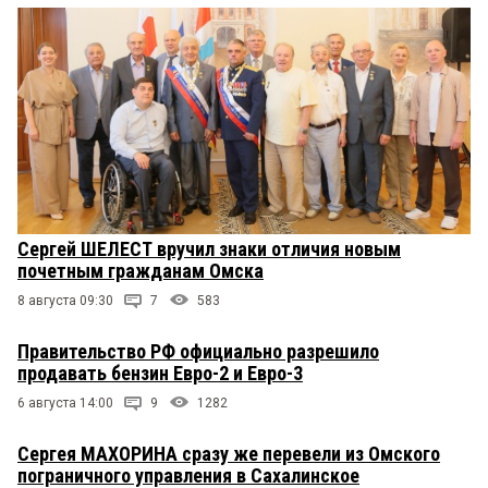
Сергей ШЕЛЕСТ вручил знаки отличия новым
почетным гражданам Омска
8 августа 09:30
7
583
Правительство РФ официально разрешило
продавать бензин Евро-2 и Евро-3
6 августа 14:00
9
1282
Сергея МАХОРИНА сразу же перевели из Омского
пограничного управления в Сахалинское