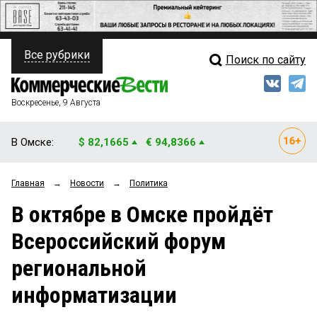
Все рубрики
Поиск по сайту
ПОЛИТИКА
Свежий выпуск
Медиа
ФИНАНСЫ
Воскресенье, 9 Августа
Кто есть кто
НЕДВИЖИМОСТЬ
В Омске:
$ 82,1665
€ 94,8366
Интервью
БИЗНЕС
Главная
→
Новости
→
Политика
Мнения
ОБЩЕСТВО
В октябре в Омске пройдёт
Рейтинги
ЗАКОН
Всероссийский форум
Блоги
НОВОСТИ КОМПАНИЙ
региональной
Архив
ПРОИСШЕСТВИЯ
информатизации