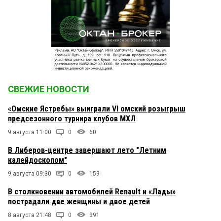
СВЕЖИЕ НОВОСТИ
«Омские Ястребы» выиграли VI омский розыгрыш
предсезонного турнира клубов МХЛ
9 августа 11:00
0
60
В Либеров-центре завершают лето "Летним
калейдоскопом"
9 августа 09:30
0
159
В столкновении автомобилей Renault и «Лады»
пострадали две женщины и двое детей
8 августа 21:48
0
391