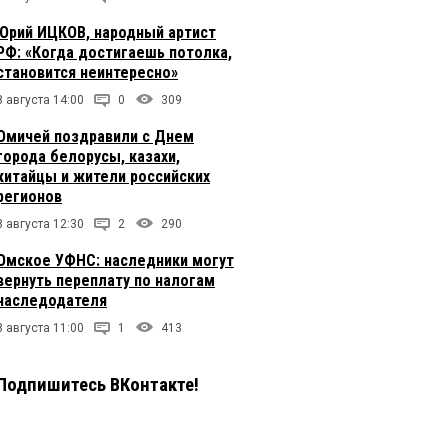
Юрий ИЦКОВ, народный артист
РФ: «Когда достигаешь потолка,
становится неинтересно»
8 августа 14:00
0
309
Омичей поздравили с Днем
города белорусы, казахи,
китайцы и жители российских
регионов
8 августа 12:30
2
290
Омское УФНС: наследники могут
вернуть переплату по налогам
наследодателя
8 августа 11:00
1
413
Подпишитесь ВКонтакте!