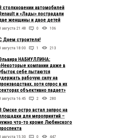
В столкновении автомобилей
Renault и «Лады» пострадали
две женщины и двое детей
8 августа 21:48
0
106
С Днем строителя!
8 августа 18:00
1
213
Эльвира НАБИУЛЛИНА:
«Некоторые компании даже в
убыток себе пытаются
удержать рабочую силу на
производствах, хотя спрос в их
секторах объективно падает»
8 августа 16:45
2
280
В Омске остро встал запрос на
площадки для мероприятий –
нужно что-то кроме Любинского
проспекта
8 августа 15:30
0
447