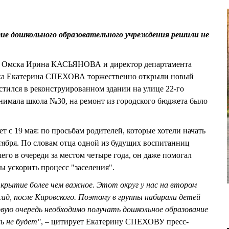
ие дошкольного образовательного учреждения решили не
эра Омска Ирина КАСЬЯНОВА и директор департамента
ка Екатерина СПЕХОВА торжественно открыли новый
естился в реконструированном здании на улице 22-го
занимала школа №30, на ремонт из городского бюджета было
т с 19 мая: по просьбам родителей, которые хотели начать
нтября. По словам отца одной из будущих воспитанниц
 в очереди за местом четыре года, он даже помогал
ы ускорить процесс "заселения".
крытие более чем важное. Этот округ у нас на втором
сад, после Кировского. Поэтому в группы набирали детей
ервую очередь необходимо получать дошкольное образование
сь не будет"
, – цитирует Екатерину СПЕХОВУ пресс-