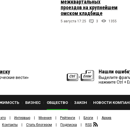
межквартальных
проездов на крупнейшем
омском кладбище
5 августа 17:25
3
1355
иску
Нашли ошибк
рческие вести»
Выделите фрагм
нажмите Ctrl + E
ЖИМОСТЬ
БИЗНЕС
ОБЩЕСТВО
ЗАКОН
НОВОСТИ КОМПАН
 кто
Интервью
Мнения
Рейтинги
Блоги
Архив
Контакты
Стать блогером
Подписка
RSS