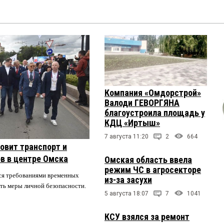
Компания «Омдорстрой»
Валоди ГЕВОРГЯНА
благоустроила площадь у
КДЦ «Иртыш»
7 августа 11:20
2
664
овит транспорт и
в в центре Омска
Омская область ввела
режим ЧС в агросекторе
ся требованиями временных
из-за засухи
ть меры личной безопасности.
5 августа 18:07
7
1041
КСУ взялся за ремонт