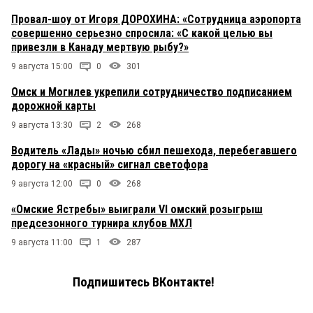
Провал-шоу от Игоря ДОРОХИНА: «Сотрудница аэропорта
совершенно серьезно спросила: «С какой целью вы
привезли в Канаду мертвую рыбу?»
9 августа 15:00
0
301
Омск и Могилев укрепили сотрудничество подписанием
дорожной карты
9 августа 13:30
2
268
Водитель «Лады» ночью сбил пешехода, перебегавшего
дорогу на «красный» сигнал светофора
9 августа 12:00
0
268
«Омские Ястребы» выиграли VI омский розыгрыш
предсезонного турнира клубов МХЛ
9 августа 11:00
1
287
Подпишитесь ВКонтакте!