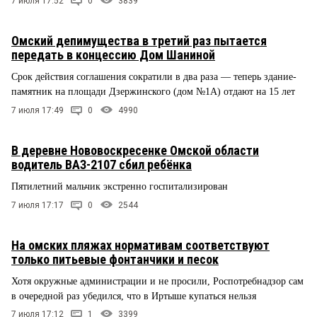
7 июля 17:52
0
3839
Омский депимущества в третий раз пытается
передать в концессию Дом Шаниной
Срок действия соглашения сократили в два раза — теперь здание-
памятник на площади Дзержинского (дом №1А) отдают на 15 лет
7 июля 17:49
0
4990
В деревне Нововоскресенке Омской области
водитель ВАЗ-2107 сбил ребёнка
Пятилетний мальчик экстренно госпитализирован
7 июля 17:17
0
2544
На омских пляжах нормативам соответствуют
только питьевые фонтанчики и песок
Хотя окружные администрации и не просили, Роспотребнадзор сам
в очередной раз убедился, что в Иртыше купаться нельзя
7 июля 17:12
1
3399