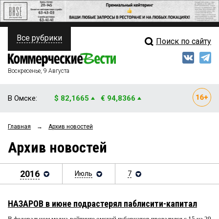
Все рубрики
Поиск по сайту
ПОЛИТИКА
Свежий выпуск
Медиа
ФИНАНСЫ
Воскресенье, 9 Августа
Кто есть кто
НЕДВИЖИМОСТЬ
В Омске:
$ 82,1665
€ 94,8366
Интервью
БИЗНЕС
Главная
→
Архив новостей
Мнения
ОБЩЕСТВО
Архив новостей
Рейтинги
ЗАКОН
Блоги
2016
Июль
7
НОВОСТИ КОМПАНИЙ
Архив
ПРОИСШЕСТВИЯ
НАЗАРОВ в июне подрастерял паблисити-капитал
СТИЛЬ ЖИЗНИ
В федеральном медиа-рейтинге омский губернатор провалился с 15 на 29