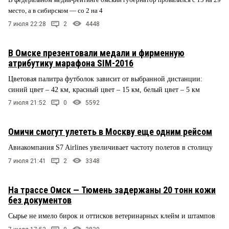
место, а в сибирском — со 2 на 4
7 июля 22:28
2
4448
В Омске презентовали медали и фирменную
атрибутику марафона SIM-2016
Цветовая палитра футболок зависит от выбранной дистанции:
синий цвет – 42 км, красный цвет – 15 км, белый цвет – 5 км
7 июля 21:52
0
5592
Омичи смогут улететь в Москву еще одним рейсом
Авиакомпания S7 Airlines увеличивает частоту полетов в столицу
7 июля 21:41
2
3348
На трассе Омск — Тюмень задержаны 20 тонн кожи
без документов
Сырье не имело бирок и оттисков ветеринарных клейм и штампов