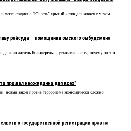
на месте стадиона "Юность" крытый каток для хоккея с мячом
главу райсуда — помощника омского омбудсмена —
подложил житель Большеречья – устанавливается, почему он это
-то прошел неожиданно для всех"
ти, новый закон против терроризма экономически сложно
льств о государственной регистрации прав на