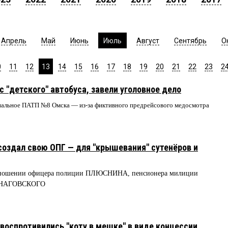
Апрель
Май
Июнь
Июль
Август
Сентябрь
О
0
11
12
13
14
15
16
17
18
19
20
21
22
23
2
с "детского" автобуса, завели уголовное дело
пальное ПАТП №8 Омска — из-за фиктивного предрейсового медосмотра
 создал свою ОПГ — для "крышевания" сутенёров и
 отношении офицера полиции ПЛЮСНИНА, пенсионера милиции
 СНАГОВСКОГО
воспротивились "коту в мешке" в виде концессии