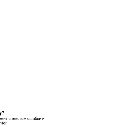
у?
ент с текстом ошибки и
nter.