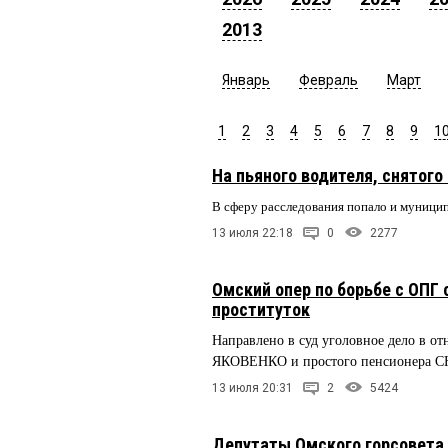
2013
Январь
Февраль
Март
1
2
3
4
5
6
7
8
9
1
На пьяного водителя, снятого 
В сферу расследования попало и муници
13 июля 22:18
0
2277
Омский опер по борьбе с ОПГ
проституток
Направлено в суд уголовное дело в
ЯКОВЕНКО и простого пенсионера
13 июля 20:31
2
5424
Депутаты Омского горсовета 