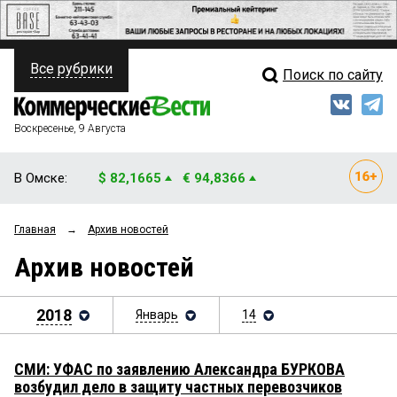
Все рубрики
Поиск по сайту
ПОЛИТИКА
Свежий выпуск
Медиа
ФИНАНСЫ
Воскресенье, 9 Августа
Кто есть кто
НЕДВИЖИМОСТЬ
В Омске:
$ 82,1665
€ 94,8366
Интервью
БИЗНЕС
Главная
→
Архив новостей
Мнения
ОБЩЕСТВО
Архив новостей
Рейтинги
ЗАКОН
Блоги
2018
Январь
14
НОВОСТИ КОМПАНИЙ
Архив
ПРОИСШЕСТВИЯ
СМИ: УФАС по заявлению Александра БУРКОВА
возбудил дело в защиту частных перевозчиков
СТИЛЬ ЖИЗНИ