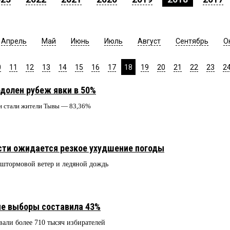
Апрель
Май
Июнь
Июль
Август
Сентябрь
О
0
11
12
13
14
15
16
17
18
19
20
21
22
23
2
одолен рубеж явки в 50%
 стали жители Тывы — 83,36%
сти ожидается резкое ухудшение погоды
 штормовой ветер и ледяной дождь
ие выборы составила 43%
овали более 710 тысяч избирателей