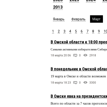
2013
Январь
Февраль
Март
1
2
3
4
5
6
7
8
9
1
В Омской области к 18:00 пре
Самыми активными избирателями Сибири
18 марта 20:06
0
2918
В понедельник в Омской обла
19 марта в Омске и области возможен
18 марта 18:23
0
3300
В Омске явка на президентск
Всего по области за 7 часов проголос