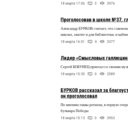
18 марта 17:06
3
3976
Проголосовав в школе №37, г
Александр БУРКОВ считает, что сэкономл
школах, хватит и для библиотеки, и каби
18 марта 16:01
4
3377
Лидер «Смысловых галлюцина
Сергей БОБУНЕЦ приехал со своими муз
18 марта 15:35
0
2589
БУРКОВ рассказал за благоус
он проголосовал
По мнению главы региона, в первую очер
бульвара Победы
18 марта 15:13
0
3953