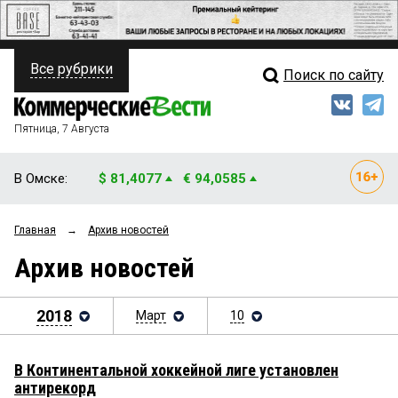
Все рубрики
Поиск по сайту
ПОЛИТИКА
Свежий выпуск
Медиа
ФИНАНСЫ
Пятница, 7 Августа
Кто есть кто
НЕДВИЖИМОСТЬ
В Омске:
$ 81,4077
€ 94,0585
Интервью
БИЗНЕС
Главная
→
Архив новостей
Мнения
ОБЩЕСТВО
Архив новостей
Рейтинги
ЗАКОН
Блоги
2018
Март
10
НОВОСТИ КОМПАНИЙ
Архив
ПРОИСШЕСТВИЯ
В Континентальной хоккейной лиге установлен
антирекорд
СТИЛЬ ЖИЗНИ