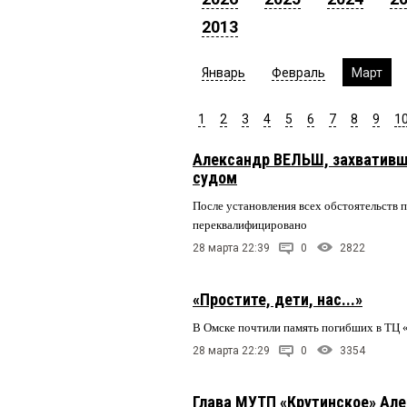
2013
Январь
Февраль
Март
1
2
3
4
5
6
7
8
9
1
Александр ВЕЛЬШ, захвативш
судом
После установления всех обстоятельств 
переквалифицировано
28 марта 22:39
0
2822
«Простите, дети, нас...»
В Омске почтили память погибших в ТЦ 
28 марта 22:29
0
3354
Глава МУТП «Крутинское» Ал