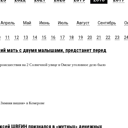
Апрель
Май
Июнь
Июль
Август
Сентябрь
О
0
11
12
13
14
15
16
17
18
19
20
21
22
23
2
ий мать с двумя малышами, предстанет перед
происшествия на 2 Солнечной улице в Омске уголовное дело было
«Зимняя вишня» в Кемерове
ексей ШВЕИН признался в «мутных» денежных