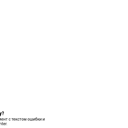
у?
ент с текстом ошибки и
nter.