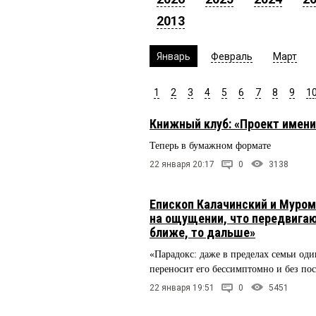
2013
Январь
Февраль
Март
1
2
3
4
5
6
7
8
9
1
Книжный клуб: «Проект имени
Теперь в бумажном формате
22 января 20:17
0
3138
Епископ Калачинский и Муром
на ощущении, что передвигаю
ближе, то дальше»
«Парадокс: даже в пределах семьи од
переносит его бессимптомно и без по
22 января 19:51
0
5451