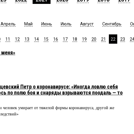
Апрель
Май
Июнь
Июль
Август
Сентябрь
О
0
11
12
13
14
15
16
17
18
19
20
21
22
23
2
 меня»
цевский Петр о коронавирусе: «Иногда ловлю себя
сь по полю боя и снаряды взрываются поодаль — то
ин человек умирает от тяжелой формы коронавируса, другой же
следствий»