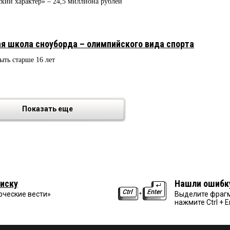
ский характер» – 24,5 миллиона рублей
я школа сноуборда – олимпийского вида спорта
ть старше 16 лет
Показать еще
иску
Нашли ошибк
рческие вести»
Выделите фрагм
нажмите Ctrl + E