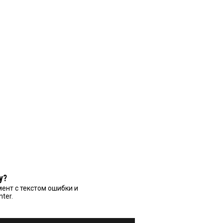
у?
ент с текстом ошибки и
nter.