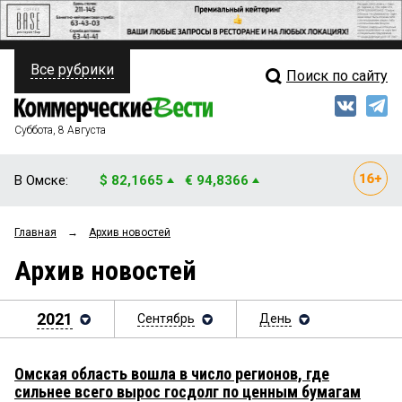
Все рубрики
Поиск по сайту
ПОЛИТИКА
Свежий выпуск
Медиа
ФИНАНСЫ
Суббота, 8 Августа
Кто есть кто
НЕДВИЖИМОСТЬ
В Омске:
$ 82,1665
€ 94,8366
Интервью
БИЗНЕС
Главная
→
Архив новостей
Мнения
ОБЩЕСТВО
Архив новостей
Рейтинги
ЗАКОН
Блоги
2021
Сентябрь
День
НОВОСТИ КОМПАНИЙ
Архив
ПРОИСШЕСТВИЯ
Омская область вошла в число регионов, где
сильнее всего вырос госдолг по ценным бумагам
СТИЛЬ ЖИЗНИ