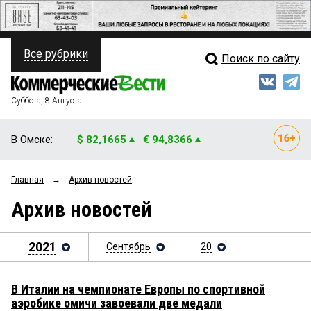
Все рубрики
Поиск по сайту
ПОЛИТИКА
Свежий выпуск
Медиа
ФИНАНСЫ
Суббота, 8 Августа
Кто есть кто
НЕДВИЖИМОСТЬ
В Омске:
$ 82,1665
€ 94,8366
Интервью
БИЗНЕС
Главная
→
Архив новостей
Мнения
ОБЩЕСТВО
Архив новостей
Рейтинги
ЗАКОН
Блоги
2021
Сентябрь
20
НОВОСТИ КОМПАНИЙ
Архив
ПРОИСШЕСТВИЯ
В Италии на чемпионате Европы по спортивной
аэробике омичи завоевали две медали
СТИЛЬ ЖИЗНИ