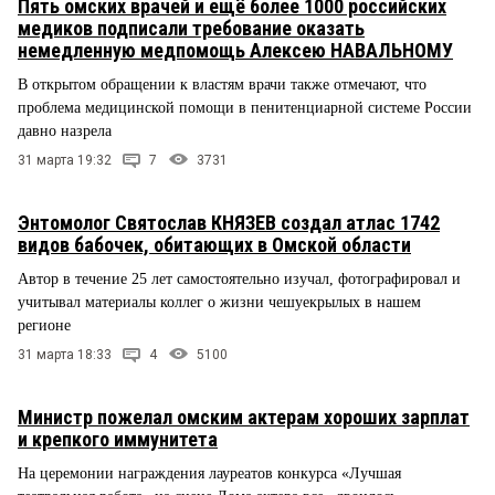
Пять омских врачей и ещё более 1000 российских
медиков подписали требование оказать
немедленную медпомощь Алексею НАВАЛЬНОМУ
В открытом обращении к властям врачи также отмечают, что
проблема медицинской помощи в пенитенциарной системе России
давно назрела
31 марта 19:32
7
3731
Энтомолог Святослав КНЯЗЕВ создал атлас 1742
видов бабочек, обитающих в Омской области
Автор в течение 25 лет самостоятельно изучал, фотографировал и
учитывал материалы коллег о жизни чешуекрылых в нашем
регионе
31 марта 18:33
4
5100
Министр пожелал омским актерам хороших зарплат
и крепкого иммунитета
На церемонии награждения лауреатов конкурса «Лучшая