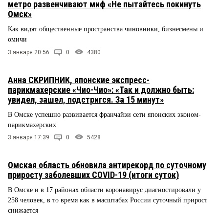
метро развенчивают миф «Не пытайтесь покинуть
Омск»
Как видят общественные пространства чиновники, бизнесмены и
омичи
3 января 20:56
0
4380
Анна СКРИПНИК, японские экспресс-
парикмахерские «Чио-Чио»: «Так и должно быть:
увидел, зашел, подстригся. За 15 минут»
В Омске успешно развивается франчайзи сети японских эконом-
парикмахерских
3 января 17:39
0
5428
Омская область обновила антирекорд по суточному
приросту заболевших COVID-19 (итоги суток)
В Омске и в 17 районах области коронавирус диагностировали у
258 человек, в то время как в масштабах России суточный прирост
снижается