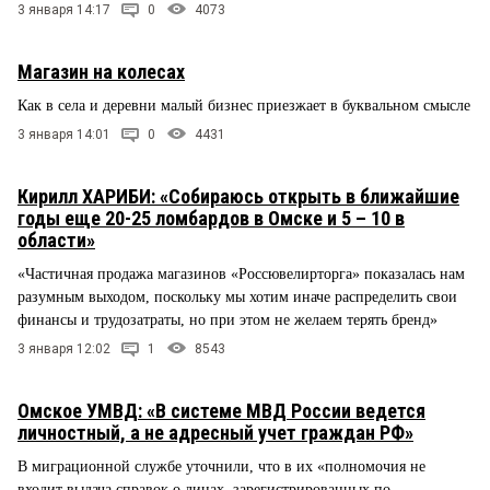
3 января 14:17
0
4073
Магазин на колесах
Как в села и деревни малый бизнес приезжает в буквальном смысле
3 января 14:01
0
4431
Кирилл ХАРИБИ: «Собираюсь открыть в ближайшие
годы еще 20-25 ломбардов в Омске и 5 – 10 в
области»
«Частичная продажа магазинов «Россювелирторга» показалась нам
разумным выходом, поскольку мы хотим иначе распределить свои
финансы и трудозатраты, но при этом не желаем терять бренд»
3 января 12:02
1
8543
Омское УМВД: «В системе МВД России ведется
личностный, а не адресный учет граждан РФ»
В миграционной службе уточнили, что в их «полномочия не
входит выдача справок о лицах, зарегистрированных по