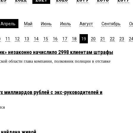
Апрель
Май
Июнь
Июль
Август
Сентябрь
О
0
11
12
13
14
15
16
17
18
19
20
21
22
23
2
ик» незаконно начислило 2998 клиентам штрафы
кой области глава компании, полковник полиции в отставке
х миллиардов рублей с экс-руководителей и
тся
 найдена живой