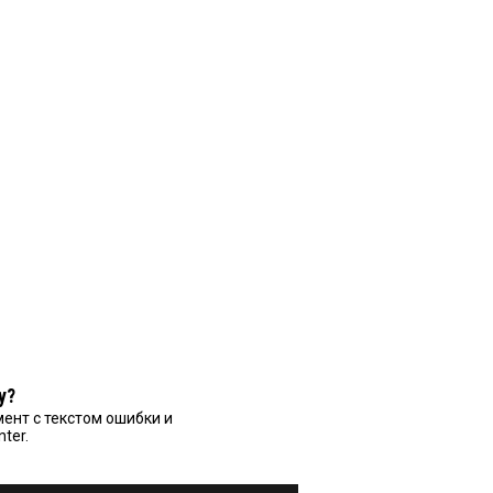
у?
ент с текстом ошибки и
nter.