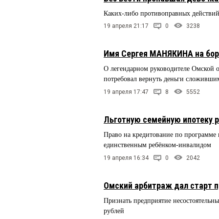
Каких-либо противоправных действи
19 апреля 21:17
0
3238
Имя Сергея МАНЯКИНА на бор
О легендарном руководителе Омской об
потребовал вернуть деньги сложившим
19 апреля 17:47
8
5552
Льготную семейную ипотеку р
Право на кредитование по программе и
единственным ребёнком-инвалидом
19 апреля 16:34
0
2042
Омский арбитраж дал старт 
Признать предприятие несостоятельны
рублей