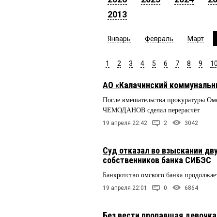
2013
Январь
Февраль
Март
1
2
3
4
5
6
7
8
9
1
АО «Калачинский коммунальн
После вмешательства прокуратуры Омс
ЧЕМОДАНОВ сделал перерасчёт
19 апреля 22:42
2
3042
Суд отказал во взыскании дву
собственников банка СИБЭС
Банкротство омского банка продолжае
19 апреля 22:01
0
6864
Без вести пропавшая девочка