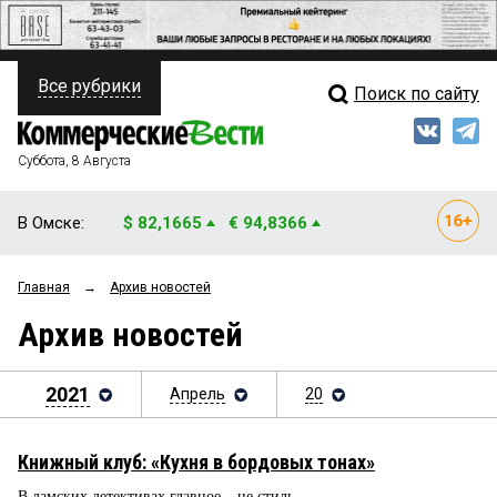
Все рубрики
Поиск по сайту
ПОЛИТИКА
Свежий выпуск
Медиа
ФИНАНСЫ
Суббота, 8 Августа
Кто есть кто
НЕДВИЖИМОСТЬ
В Омске:
$ 82,1665
€ 94,8366
Интервью
БИЗНЕС
Главная
→
Архив новостей
Мнения
ОБЩЕСТВО
Архив новостей
Рейтинги
ЗАКОН
Блоги
2021
Апрель
20
НОВОСТИ КОМПАНИЙ
Архив
ПРОИСШЕСТВИЯ
Книжный клуб: «Кухня в бордовых тонах»
СТИЛЬ ЖИЗНИ
В дамских детективах главное – не стиль