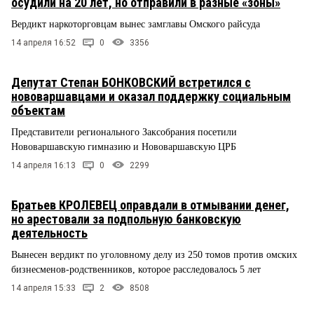
осудили на 20 лет, но отправили в разные «зоны»
Вердикт наркоторговцам вынес замглавы Омского райсуда
14 апреля 16:52
0
3356
Депутат Степан БОНКОВСКИЙ встретился с
нововаршавцами и оказал поддержку социальным
объектам
Представители регионального Заксобрания посетили
Нововаршавскую гимназию и Нововаршавскую ЦРБ
14 апреля 16:13
0
2299
Братьев КРОЛЕВЕЦ оправдали в отмывании денег,
но арестовали за подпольную банковскую
деятельность
Вынесен вердикт по уголовному делу из 250 томов против омских
бизнесменов-родственников, которое расследовалось 5 лет
14 апреля 15:33
2
8508