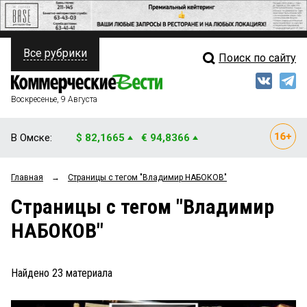
Все рубрики
Поиск по сайту
ПОЛИТИКА
Свежий выпуск
Медиа
ФИНАНСЫ
Воскресенье, 9 Августа
Кто есть кто
НЕДВИЖИМОСТЬ
В Омске:
$ 82,1665
€ 94,8366
Интервью
БИЗНЕС
Главная
→
Страницы c тегом "Владимир НАБОКОВ"
Мнения
ОБЩЕСТВО
Страницы c тегом "Владимир
Рейтинги
ЗАКОН
НАБОКОВ"
Блоги
НОВОСТИ КОМПАНИЙ
Архив
Найдено
23
материала
ПРОИСШЕСТВИЯ
СТИЛЬ ЖИЗНИ