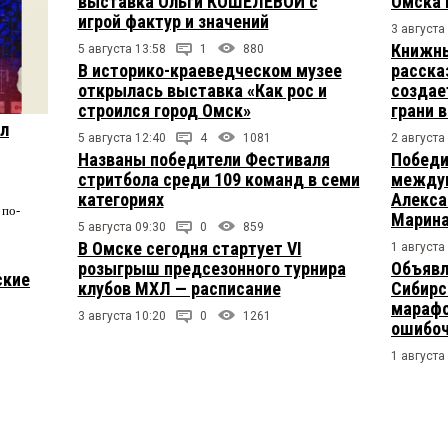
выставка Ольги КОШЕЛЕВОЙ с
Омска 
игрой фактур и значений
3 августа
Книжны
5 августа 13:58
1
880
В историко-краеведческом музее
расска
открылась выставка «Как рос и
создае
строился город Омск»
грани 
ул
5 августа 12:40
4
1081
2 августа
Названы победители Фестиваля
Победи
стритбола среди 109 команд в семи
междун
категориях
Алекса
по-
Марина
5 августа 09:30
0
859
В Омске сегодня стартует VI
1 августа
розыгрыш предсезонного турнира
Объявл
ские
клубов МХЛ — расписание
Сибирс
марафо
3 августа 10:20
0
1261
ошибо
1 августа