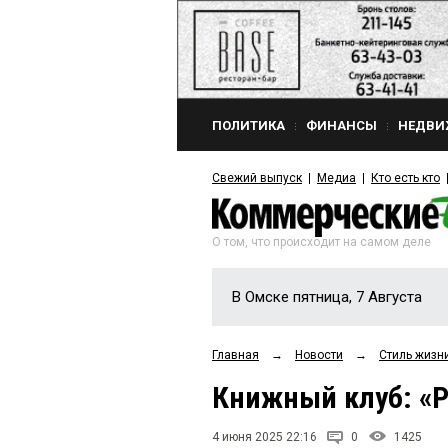
ПОЛИТИКА
ФИНАНСЫ
НЕДВИ
Свежий выпуск
Медиа
Кто есть кто
О том, что происходит на самом деле
В Омске пятница, 7 Августа
Главная
→
Новости
→
Стиль жизн
Книжный клуб: «Р
4 июня 2025 22:16
0
1425