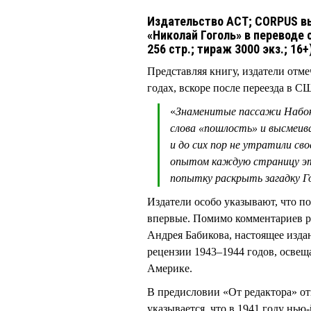
Издательство АСТ; CORPUS в
«Николай Гоголь» в переводе 
256 стр.; тираж 3000 экз.; 16+
Представляя книгу, издатели от
годах, вскоре после переезда в 
«
Знаменитые пассажи Набок
слова «пошлость» и высмеив
и до сих пор не утратили с
опытом каждую страницу это
попытку раскрыть загадку Го
Издатели особо указывают, что п
впервые. Помимо комментариев ре
Андрея Бабикова, настоящее изда
рецензии 1943–1944 годов, осве
Америке.
В предисловии «От редактора» от
указывается, что в 1941 году нь