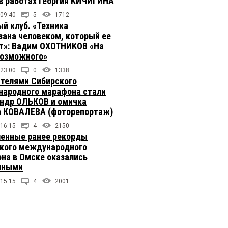
в работах Георгия КИЧИГИНА
 09:40
5
1712
й клуб. «Техника
зана человеком, который ее
т»: Вадим ОХОТНИКОВ «На
возможного»
 23:00
0
1338
телями Сибирского
ародного марафона стали
ндр ОЛЬКОВ и омичка
 КОВАЛЕВА (фоторепортаж)
 16:15
4
2150
енные ранее рекорды
кого международного
на в Омске оказались
чными
 15:15
4
2001