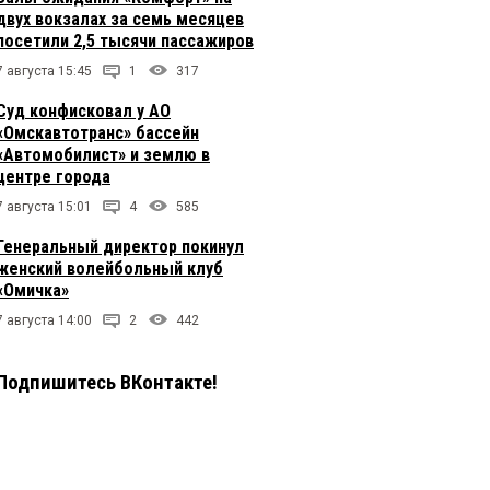
двух вокзалах за семь месяцев
посетили 2,5 тысячи пассажиров
7 августа 15:45
1
317
Суд конфисковал у АО
«Омскавтотранс» бассейн
«Автомобилист» и землю в
центре города
7 августа 15:01
4
585
Генеральный директор покинул
женский волейбольный клуб
«Омичка»
7 августа 14:00
2
442
Подпишитесь ВКонтакте!