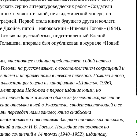
ускать серию литературоведческих работ «Создатели
нных в увлекательной, не академической манере, но
рафией. Первой стала книга будущего друга и коллеги
 Джойсе, пятой – набоковский «Николай Гоголь» (1944).
оголя» на русский язык, подготовленный Еленой
Голышева, впервые был опубликован в журнале «Новый
ии, «
настоящее издание представляет собой первую
Гоголя» на русском языке, с восстановлением сокращений и
ениями и исправлениями в тексте перевода. Помимо этого,
иллюстрация (сцена из кинофильма «Шинель», 1926),
ментарием Набокова в первое издание книги, но
их переизданиях в мягкой обложке (включая исправленное
нение отсылки к ней в Указателе, свидетельствующей о ее
я» переведен нами заново; книга снабжена
еобходимыми пояснениями для ряда набоковских отсылок,
дений и писем Н.В. Гоголя. Последние приводятся по
анию сочинений в 14 томах (1940–1952), изданному