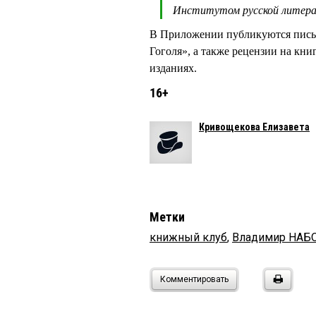
Институтом русской литера
В Приложении публикуются пись
Гоголя», а также рецензии на кн
изданиях.
16+
Кривощекова Елизавета
Метки
книжный клуб
,
Владимир НАБ
Комментировать