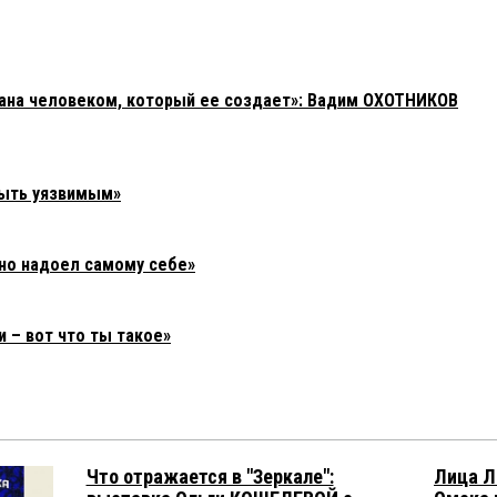
зана человеком, который ее создает»: Вадим ОХОТНИКОВ
быть уязвимым»
но надоел самому себе»
 – вот что ты такое»
Что отражается в "Зеркале":
Лица Л