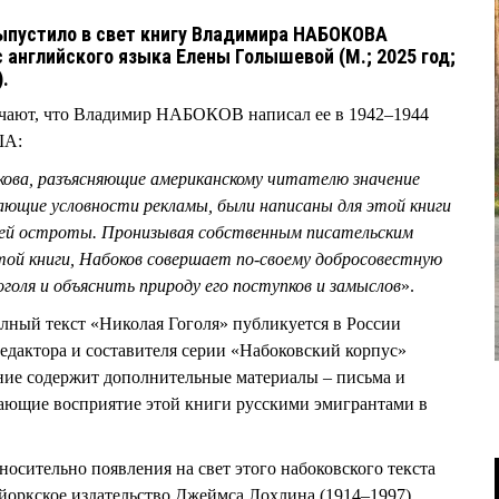
ыпустило в свет книгу Владимира НАБОКОВА
с английского языка Елены Голышевой (М.; 2025 год;
).
мечают, что Владимир НАБОКОВ написал ее в 1942–1944
США:
ова, разъясняющие американскому читателю значение
ающие условности рекламы, были написаны для этой книги
воей остроты. Пронизывая собственным писательским
й книги, Набоков совершает по-своему добросовестную
голя и объяснить природу его поступков и замыслов
».
олный текст «Николая Гоголя» публикуется в России
дактора и составителя серии «Набоковский корпус»
ние содержит дополнительные материалы – письма и
щающие восприятие этой книги русскими эмигрантами в
носительно появления на свет этого набоковского текста
ю-йоркское издательство Джеймса Лохлина (1914–1997)