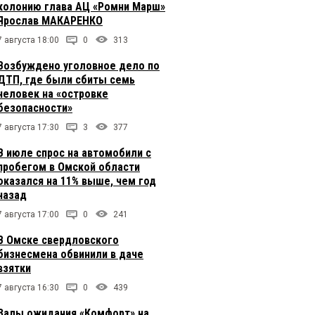
колонию глава АЦ «Ромни Марш»
Ярослав МАКАРЕНКО
7 августа 18:00
0
313
Возбуждено уголовное дело по
ДТП, где были сбиты семь
человек на «островке
безопасности»
7 августа 17:30
3
377
В июле спрос на автомобили с
пробегом в Омской области
оказался на 11% выше, чем год
назад
7 августа 17:00
0
241
В Омске свердловского
бизнесмена обвинили в даче
взятки
7 августа 16:30
0
439
Залы ожидания «Комфорт» на