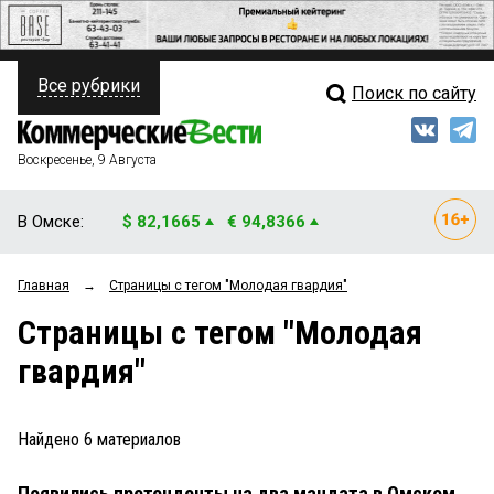
Все рубрики
Поиск по сайту
ПОЛИТИКА
Свежий выпуск
Медиа
ФИНАНСЫ
Воскресенье, 9 Августа
Кто есть кто
НЕДВИЖИМОСТЬ
В Омске:
$ 82,1665
€ 94,8366
Интервью
БИЗНЕС
Главная
→
Страницы c тегом "Молодая гвардия"
Мнения
ОБЩЕСТВО
Страницы c тегом "Молодая
Рейтинги
ЗАКОН
гвардия"
Блоги
НОВОСТИ КОМПАНИЙ
Архив
Найдено
6
материалов
ПРОИСШЕСТВИЯ
Появились претенденты на два мандата в Омском
СТИЛЬ ЖИЗНИ