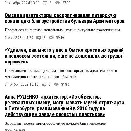
3 октября 2024 13:03
8
2790
Омские архитекторы раскритиковали питерскую
концепцию благоустройства бульвара Архитекторов
Проект сочли сырым, нецельным, хоть и актуально экологичным
5 мая 2024 15:20
2
5949
«Удивлен, как много у вас в Омске красивых зданий
в неплохом состоянии, еще не дошедших до груды
кирпичей»
Промышленное наследие глазами иногородних архитекторов и
менеджеров по ревитализации объектов
5 ноября 2023 12:10
0
3180
Анна РУДЕНКО, архитектор: «Из объектов,
релевантных Омску, могу назвать Музей стрит-арта
в Петербурге, реализованный в 2016 году на
действующем заводе слоистых пластиков»
Хороший проект приспособления должен быть наиболее
мобильным