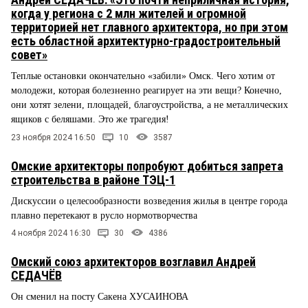
когда у региона с 2 млн жителей и огромной
территорией нет главного архитектора, но при этом
есть областной архитектурно-градостроительный
совет»
Теплые остановки окончательно «забили» Омск. Чего хотим от
молодежи, которая болезненно реагирует на эти вещи? Конечно,
они хотят зелени, площадей, благоустройства, а не металлических
ящиков с беляшами. Это же трагедия!
23 ноября 2024 16:50
10
3587
Омские архитекторы попробуют добиться запрета
строительства в районе ТЭЦ-1
Дискуссии о целесообразности возведения жилья в центре города
плавно перетекают в русло нормотворчества
4 ноября 2024 16:30
30
4386
Омский союз архитекторов возглавил Андрей
СЕДАЧЁВ
Он сменил на посту Сакена ХУСАИНОВА