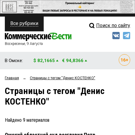
Все рубрики
Поиск по сайту
ПОЛИТИКА
Свежий выпуск
Медиа
ФИНАНСЫ
Воскресенье, 9 Августа
Кто есть кто
НЕДВИЖИМОСТЬ
В Омске:
$ 82,1665
€ 94,8366
Интервью
БИЗНЕС
Главная
→
Страницы c тегом "Денис КОСТЕНКО"
Мнения
ОБЩЕСТВО
Страницы c тегом "Денис
Рейтинги
ЗАКОН
КОСТЕНКО"
Блоги
НОВОСТИ КОМПАНИЙ
Архив
Найдено
9
материалов
ПРОИСШЕСТВИЯ
Омский областной суд возглавил Петр
СТИЛЬ ЖИЗНИ