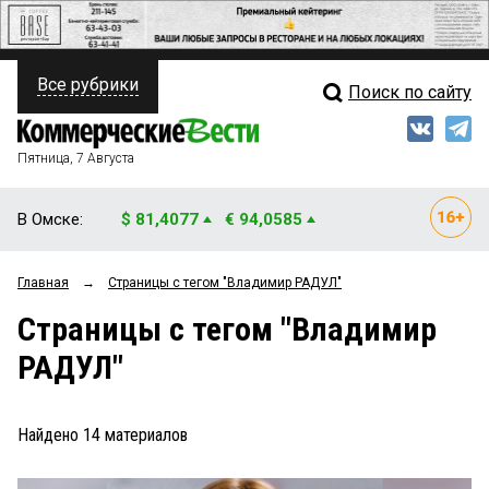
Все рубрики
Поиск по сайту
ПОЛИТИКА
Свежий выпуск
Медиа
ФИНАНСЫ
Пятница, 7 Августа
Кто есть кто
НЕДВИЖИМОСТЬ
В Омске:
$ 81,4077
€ 94,0585
Интервью
БИЗНЕС
Главная
→
Страницы c тегом "Владимир РАДУЛ"
Мнения
ОБЩЕСТВО
Страницы c тегом "Владимир
Рейтинги
ЗАКОН
РАДУЛ"
Блоги
НОВОСТИ КОМПАНИЙ
Архив
Найдено
14
материалов
ПРОИСШЕСТВИЯ
СТИЛЬ ЖИЗНИ