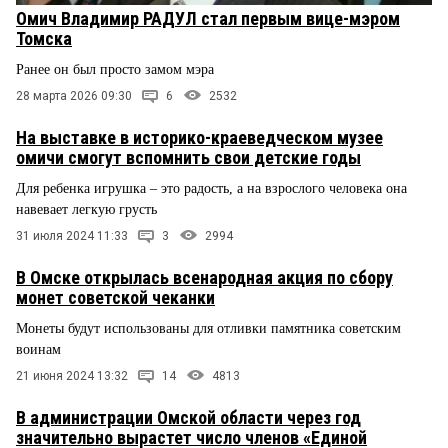
Омич Владимир РАДУЛ стал первым вице-мэром
Томска
Ранее он был просто замом мэра
28 марта 2026 09:30
6
2532
На выставке в историко-краеведческом музее
омичи смогут вспомнить свои детские годы
Для ребенка игрушка – это радость, а на взрослого человека она
навевает легкую грусть
31 июля 2024 11:33
3
2994
В Омске открылась всенародная акция по сбору
монет советской чеканки
Монеты будут использованы для отливки памятника советским
воинам
21 июня 2024 13:32
14
4813
В администрации Омской области через год
значительно вырастет число членов «Единой