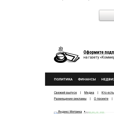
Оформите подп
на газету «Комме
ПОЛИТИКА
ФИНАНСЫ
НЕДВИ
Свежий выпуск
Медиа
Кто есть
Размещение рекламы
О проекте
kv
news.ru