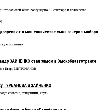
риптовалютой было возбуждено 10 сентября и количество
93
одозревают в мошенничестве сына генерал-майора
омскую полицию
сандр ЗАЙЧЕНКО стал замом в Омскоблавтотрансе
-майор Игорь МИТРОФАНОВ
вку ТУРБАНОВА и ЗАЙЧЕНКО
 года: события, тенденции, слухи.
мске филиал банка «Стройкредит»