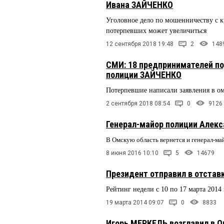
Ивана ЗАЙЧЕНКО
Уголовное дело по мошенничеству с к
потерпевших может увеличиться
12 сентября 2018 19:48
2
148
СМИ: 18 предпринимателей п
полиции ЗАЙЧЕНКО
Потерпевшие написали заявления в 
2 сентября 2018 08:54
0
9126
Генерал-майор полиции Алек
В Омскую область вернется и генерал
8 июня 2016 10:10
5
14679
Президент отправил в отста
Рейтинг недели с 10 по 17 марта 2014
19 марта 2014 09:07
0
8833
Игорь МЕРКЕЛЬ возглавил в О