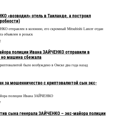
КО «возводил» отель в Таиланде, а построил
робности)
 отправлен в колонию, его скромный Mitsubishi Lancer отдан
ra объявлен в розыск
2
айора полиции Ивана ЗАЙЧЕНКО отправили в
, но машина сбежала
риптовалютой было возбуждено в Омске два года назад
н за мошенничество с криптовалютой сын экс-
 майора полиции Ивана ЗАЙЧЕНКО
7
тив сына генерала ЗАЙЧЕНКО – экс-майора полиции