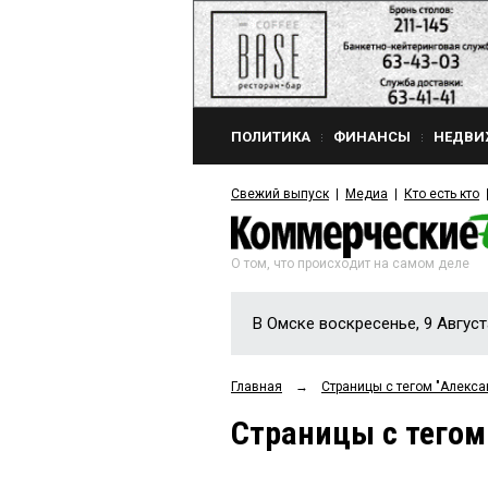
ПОЛИТИКА
ФИНАНСЫ
НЕДВИ
Свежий выпуск
Медиа
Кто есть кто
О том, что происходит на самом деле
В Омске воскресенье, 9 Август
Главная
→
Страницы c тегом "Алекс
Страницы c тего