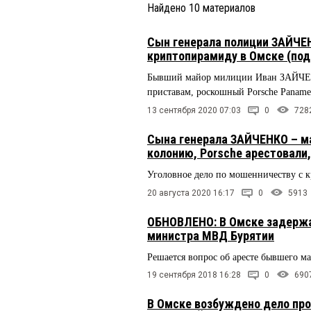
Найдено
10
материалов
Сын генерала полиции ЗАЙЧЕН
криптопирамиду в Омске (под
Бывший майор милиции Иван ЗАЙЧЕНКО
приставам, роскошный Porsche Paname
13 сентября 2020 07:03
0
728
Сына генерала ЗАЙЧЕНКО – м
колонию, Porsche арестовали
Уголовное дело по мошенничеству с к
20 августа 2020 16:17
0
5913
ОБНОВЛЕНО: В Омске задержа
министра МВД Бурятии
Решается вопрос об аресте бывшего
19 сентября 2018 16:28
0
690
В Омске возбуждено дело про