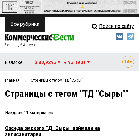
Все рубрики
Поиск по сайту
ПОЛИТИКА
Свежий выпуск
Медиа
ФИНАНСЫ
Четверг, 6 Августа
Кто есть кто
НЕДВИЖИМОСТЬ
В Омске:
$ 80,9293
€ 93,1901
Интервью
БИЗНЕС
Главная
→
Страницы c тегом "ТД "Сыры""
Мнения
ОБЩЕСТВО
Страницы c тегом "ТД "Сыры""
Рейтинги
ЗАКОН
Блоги
НОВОСТИ КОМПАНИЙ
Найдено
11
материалов
Архив
ПРОИСШЕСТВИЯ
Соседа омского ТД "Сыры" поймали на
антисанитарии
СТИЛЬ ЖИЗНИ