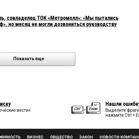
ль, совладелец ТОК «Метромолл»: «Мы пытались
ф», но месяц не могли дозвониться руководству
Показать еще
иску
Нашли ошибк
рческие вести»
Выделите фрагм
нажмите Ctrl + E
ЖИМОСТЬ
БИЗНЕС
ОБЩЕСТВО
ЗАКОН
НОВОСТИ КОМПАН