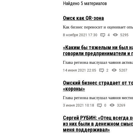
Найдено
5
материалов
Омск как QR-зона
Как бизнес переносит и оценивает оп
8 ноября 2021 17:30
4
5295
«Каким бы тяжелым ни был наш
говорили предприниматели и 
Глава региона выслушал чаяния актив
14 июня 2021 22:05
2
5207
Омский бизнес страдает от то
«короны»
Глава региона выслушал чаяния мест
3 июня 2021 10:18
0
3269
Сергей РУБИН: «Отец всегда 
из них были в денежном смыс
меня поддерживал»