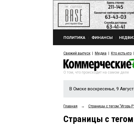
ПОЛИТИКА
ФИНАНСЫ
НЕДВИ
Свежий выпуск
Медиа
Кто есть кто
О том, что происходит на самом деле
В Омске воскресенье, 9 Август
Главная
→
Страницы c тегом "Игорь 
Страницы c тегом