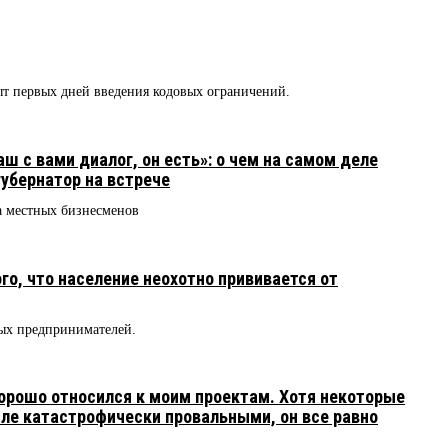
ыт первых дней введения кодовых ограничений.
 с вами диалог, он есть»: о чем на самом деле
губернатор на встрече
а местных бизнесменов
го, что население неохотно прививается от
ных предпринимателей.
хорошо относился к моим проектам. Хотя некоторые
ле катастрофически провальными, он все равно