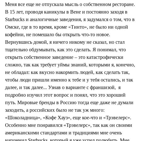
Меня все еще не отпускала мысль о собственном ресторане.
В 15 лет, проводя каникулы в Вене и постоянно заходя в
Starbucks и аналогичные заведения, я задумался о том, что в
Омске, где в то время, кроме «Тинто», не было ни одной
кофейни, не помешало бы открыть что-то новое.
Вернувшись домой, я ничего никому не сказал, но стал
тщательно обдумывать, как это сделать. Я понимал, что
открыть собственное заведение – это катастрофически
сложно, так как требует уймы знаний, которыми я, конечно,
не обладал: как вкусно накормить людей, как сделать так,
чтобы люди пришли именно к тебе и у тебя остались, и так
далее, и так далее... Узнав о варианте с франшизой, я
подробно изучил этот вопрос и понял, что это хороший
путь. Мировые бренды в Россию тогда еще даже не думали
заходить, а российских было не так уж много:
«Шоколадница», «Кофе Хауз», еще кое-что и «Трэвелерс».
Особенно мне понравился «Трэвелерс», так как он своими
американскими стандартами и традициями мне очень
напомнил Starbucks, который я уже успел полюбить. Мне