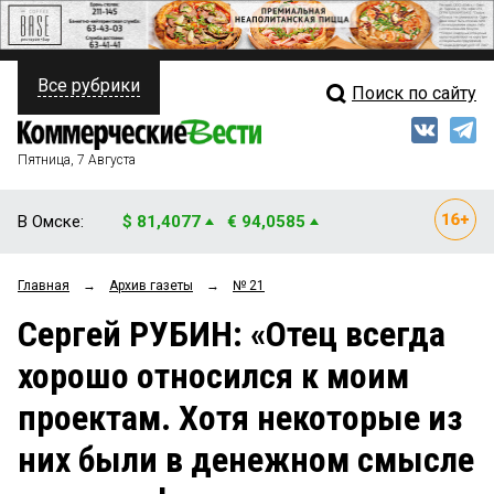
Все рубрики
Поиск по сайту
ПОЛИТИКА
Свежий выпуск
Медиа
ФИНАНСЫ
Пятница, 7 Августа
Кто есть кто
НЕДВИЖИМОСТЬ
В Омске:
$ 81,4077
€ 94,0585
Интервью
БИЗНЕС
Главная
→
Архив газеты
→
№ 21
Мнения
ОБЩЕСТВО
Сергей РУБИН: «Отец всегда
Рейтинги
ЗАКОН
хорошо относился к моим
Блоги
НОВОСТИ КОМПАНИЙ
проектам. Хотя некоторые из
Архив
ПРОИСШЕСТВИЯ
них были в денежном смысле