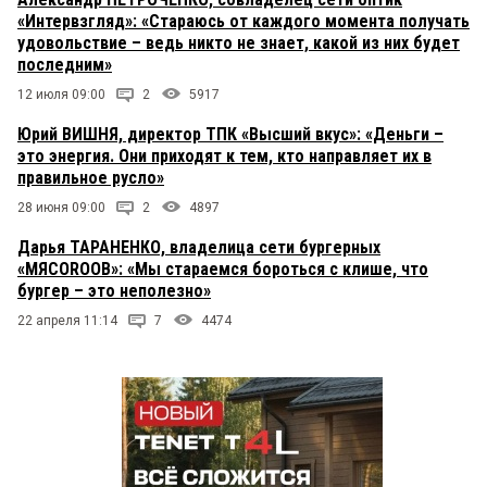
«Интервзгляд»: «Стараюсь от каждого момента получать
удовольствие – ведь никто не знает, какой из них будет
последним»
12 июля 09:00
2
5917
Юрий ВИШНЯ, директор ТПК «Высший вкус»: «Деньги –
это энергия. Они приходят к тем, кто направляет их в
правильное русло»
28 июня 09:00
2
4897
Дарья ТАРАНЕНКО, владелица сети бургерных
«МЯСОROOB»: «Мы стараемся бороться с клише, что
бургер – это неполезно»
22 апреля 11:14
7
4474