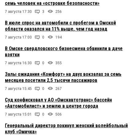
семь человек на «островке безопасности»
7 августа 17:30
3
256
В июле спрос на автомобили с пробегом в Омской
области оказался на 11% выше, чем год назад
7 августа 17:00
0
194
В Омске свердловского бизнесмена обвинили в даче
взятки
7 августа 16:30
0
355
Залы ожидания «Комфорт» на двух вокзалах за семь
месяцев посетили 2,5 тысячи пассажиров
7 августа 15:45
0
267
Суд конфисковал у АО «Омскавтотранс» бассейн
«Автомобилист» и землю в центре города
7 августа 15:01
0
506
Генеральный директор покинул женский волейбольный
клуб «Омичка»