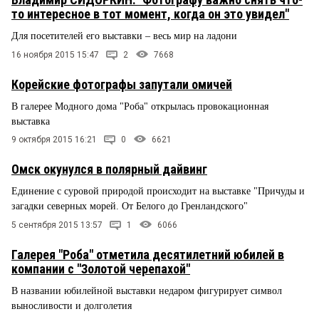
то интересное в тот момент, когда он это увидел"
Для посетителей его выставки – весь мир на ладони
16 ноября 2015 15:47
2
7668
Корейские фотографы запутали омичей
В галерее Модного дома "Роба" открылась провокационная
выставка
9 октября 2015 16:21
0
6621
Омск окунулся в полярный дайвинг
Единение с суровой природой происходит на выставке "Причуды и
загадки северных морей. От Белого до Гренландского"
5 сентября 2015 13:57
1
6066
Галерея "Роба" отметила десятилетний юбилей в
компании с "Золотой черепахой"
В названии юбилейной выставки недаром фигурирует символ
выносливости и долголетия