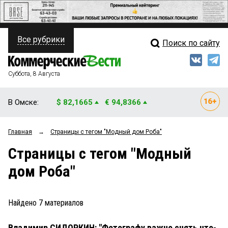
Все рубрики
Поиск по сайту
ПОЛИТИКА
Свежий выпуск
Медиа
ФИНАНСЫ
Суббота, 8 Августа
Кто есть кто
НЕДВИЖИМОСТЬ
В Омске:
$ 82,1665
€ 94,8366
Интервью
БИЗНЕС
Главная
→
Страницы c тегом "Модный дом Роба"
Мнения
ОБЩЕСТВО
Страницы c тегом "Модный
Рейтинги
ЗАКОН
дом Роба"
Блоги
НОВОСТИ КОМПАНИЙ
Архив
Найдено
7
материалов
ПРОИСШЕСТВИЯ
Владимир СИДОРКИН: "Фотографу важно снять что-
СТИЛЬ ЖИЗНИ