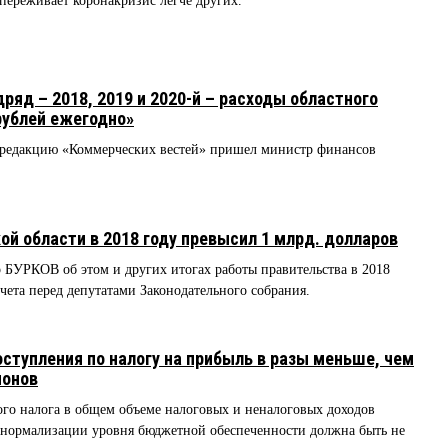
переживает коронакризис легче других.
ряд – 2018, 2019 и 2020-й – расходы областного
рублей ежегодно»
в редакцию «Коммерческих вестей» пришел министр финансов
й области в 2018 году превысил 1 млрд. долларов
 БУРКОВ об этом и других итогах работы правительства в 2018
тчета перед депутатами Законодательного собрания.
ступления по налогу на прибыль в разы меньше, чем
ионов
го налога в общем объеме налоговых и неналоговых доходов
ля нормализации уровня бюджетной обеспеченности должна быть не