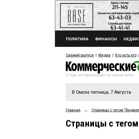
ПОЛИТИКА
ФИНАНСЫ
НЕДВИ
Свежий выпуск
Медиа
Кто есть кто
О том, что происходит на самом деле
В Омске пятница, 7 Августа
Главная
→
Страницы c тегом "бюджет
Страницы c тегом