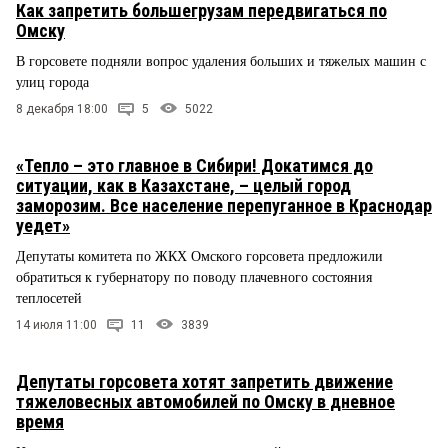
Как запретить большегрузам передвигаться по
Омску
В горсовете подняли вопрос удаления больших и тяжелых машин с
улиц города
8 декабря 18:00
5
5022
«Тепло – это главное в Сибири! Докатимся до
ситуации, как в Казахстане, – целый город
заморозим. Все население перепуганное в Краснодар
уедет»
Депутаты комитета по ЖКХ Омского горсовета предложили
обратиться к губернатору по поводу плачевного состояния
теплосетей
14 июля 11:00
11
3839
Депутаты горсовета хотят запретить движение
тяжеловесных автомобилей по Омску в дневное
время