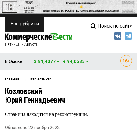
Все рубрики
Поиск по сайту
ПОЛИТИКА
Свежий выпуск
Медиа
ФИНАНСЫ
Пятница, 7 Августа
Кто есть кто
НЕДВИЖИМОСТЬ
В Омске:
$ 81,4077
€ 94,0585
Интервью
БИЗНЕС
Главная
→
Кто есть кто
Мнения
ОБЩЕСТВО
Козловский
Рейтинги
ЗАКОН
Юрий Геннадьевич
Блоги
НОВОСТИ КОМПАНИЙ
Страница находится на реконструкции.
Архив
ПРОИСШЕСТВИЯ
Обновлено 22 ноября 2022
СТИЛЬ ЖИЗНИ