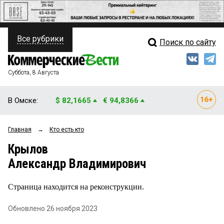
Все рубрики
Поиск по сайту
ПОЛИТИКА
Свежий выпуск
Медиа
ФИНАНСЫ
Суббота, 8 Августа
Кто есть кто
НЕДВИЖИМОСТЬ
В Омске:
$ 82,1665
€ 94,8366
Интервью
БИЗНЕС
Главная
→
Кто есть кто
Мнения
ОБЩЕСТВО
Крылов
Рейтинги
ЗАКОН
Александр Владимирович
Блоги
НОВОСТИ КОМПАНИЙ
Страница находится на реконструкции.
Архив
ПРОИСШЕСТВИЯ
Обновлено 26 ноября 2023
СТИЛЬ ЖИЗНИ