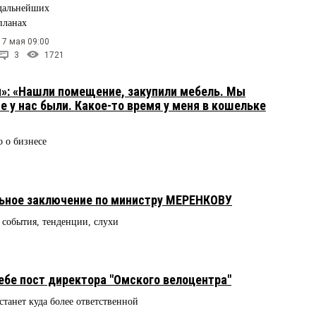
дальнейших
планах
17 мая 09:00
3
1721
»: «Нашли помещение, закупили мебель. Мы
е у нас были. Какое-то время у меня в кошельке
 о бизнесе
льное заключение по министру МЕРЕНКОВУ
: события, тенденции, слухи
бе пост директора "Омского велоцентра"
станет куда более ответственной