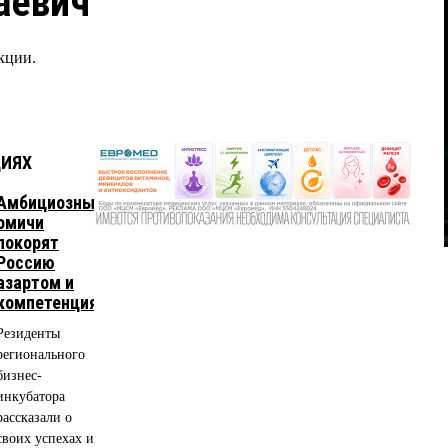
аевич
кции.
ЦИЯХ
Амбициозные
омичи
покорят
Россию
азартом и
компетенциями
Резиденты
регионального
бизнес-
инкубатора
рассказали о
своих успехах и