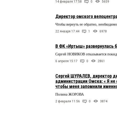
14 февраля 17:58
0
5659
Директор омского велоцент
Чтобы вернуть ее обратно, необходим
22 января 17:44
1
6978
В ФК «Иртыш» развернулась б
Сергей НОВИКОВ отказывается покида
6 апреля 15:17
0
2861
Сергей ШУРАЛЕВ, директор д
администрации Омска: « Я не 
чтобы меня запомнили именн
Полина ЖОРОВА
2 февраля 11:56
0
3874