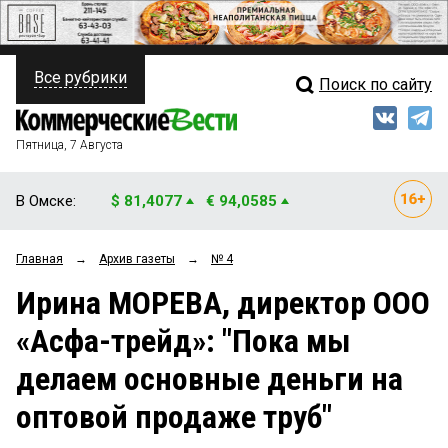
Все рубрики
Поиск по сайту
ПОЛИТИКА
Свежий выпуск
Медиа
ФИНАНСЫ
Пятница, 7 Августа
Кто есть кто
НЕДВИЖИМОСТЬ
В Омске:
$ 81,4077
€ 94,0585
Интервью
БИЗНЕС
Главная
→
Архив газеты
→
№ 4
Мнения
ОБЩЕСТВО
Ирина МОРЕВА, директор ООО
Рейтинги
ЗАКОН
«Асфа-трейд»: "Пока мы
Блоги
НОВОСТИ КОМПАНИЙ
делаем основные деньги на
Архив
ПРОИСШЕСТВИЯ
оптовой продаже труб"
СТИЛЬ ЖИЗНИ