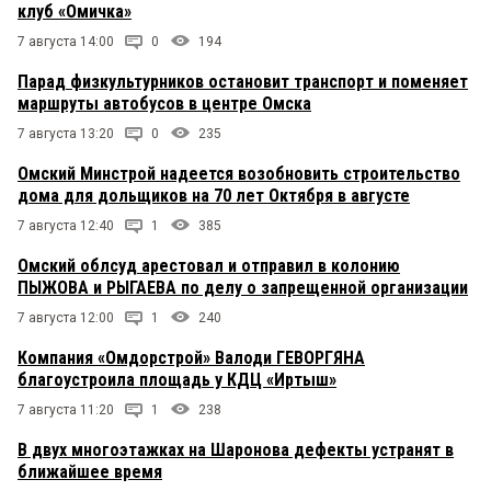
клуб «Омичка»
7 августа 14:00
0
194
Парад физкультурников остановит транспорт и поменяет
маршруты автобусов в центре Омска
7 августа 13:20
0
235
Омский Минстрой надеется возобновить строительство
дома для дольщиков на 70 лет Октября в августе
7 августа 12:40
1
385
Омский облсуд арестовал и отправил в колонию
ПЫЖОВА и РЫГАЕВА по делу о запрещенной организации
7 августа 12:00
1
240
Компания «Омдорстрой» Валоди ГЕВОРГЯНА
благоустроила площадь у КДЦ «Иртыш»
7 августа 11:20
1
238
В двух многоэтажках на Шаронова дефекты устранят в
ближайшее время