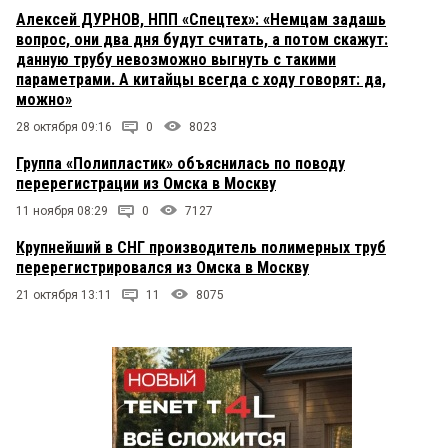
Алексей ДУРНОВ, НПП «Спецтех»: «Немцам задашь
вопрос, они два дня будут считать, а потом скажут:
данную трубу невозможно выгнуть с такими
параметрами. А китайцы всегда с ходу говорят: да,
можно»
28 октября 09:16
0
8023
Группа «Полипластик» объяснилась по поводу
перерегистрации из Омска в Москву
11 ноября 08:29
0
7127
Крупнейший в СНГ производитель полимерных труб
перерегистрировался из Омска в Москву
21 октября 13:11
11
8075