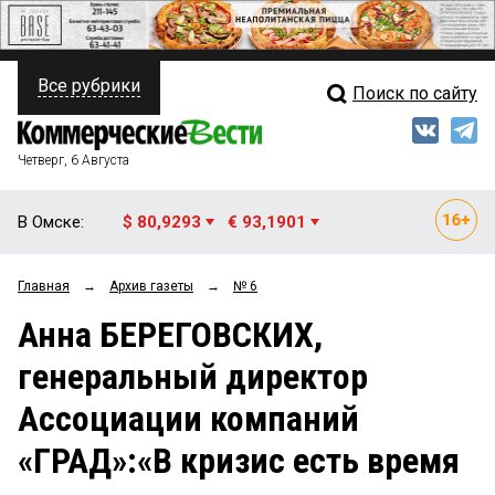
Все рубрики
Поиск по сайту
ПОЛИТИКА
Свежий выпуск
Медиа
ФИНАНСЫ
Четверг, 6 Августа
Кто есть кто
НЕДВИЖИМОСТЬ
В Омске:
$ 80,9293
€ 93,1901
Интервью
БИЗНЕС
Главная
→
Архив газеты
→
№ 6
Мнения
ОБЩЕСТВО
Анна БЕРЕГОВСКИХ,
Рейтинги
ЗАКОН
генеральный директор
Блоги
НОВОСТИ КОМПАНИЙ
Ассоциации компаний
Архив
ПРОИСШЕСТВИЯ
«ГРАД»:«В кризис есть время