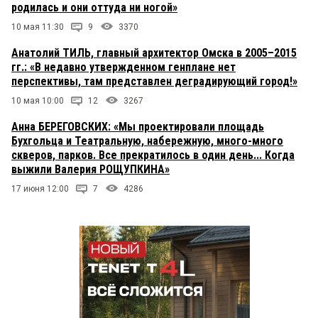
родилась и они оттуда ни ногой»
10 мая 11:30
9
3370
Анатолий ТИЛЬ, главный архитектор Омска в 2005–2015
гг.: «В недавно утвержденном генплане нет
перспективы, там представлен деградирующий город!»
10 мая 10:00
12
3267
Анна БЕРЕГОВСКИХ: «Мы проектировали площадь
Бухгольца и Театральную, набережную, много-много
скверов, парков. Все прекратилось в один день... Когда
выжили Валерия РОЩУПКИНА»
17 июня 12:00
7
4286