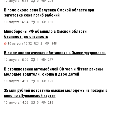
10 августа 16:33
0
206
В поле около села Валуевка Омской области при
заготовке сена погиб рабочий
10 августа 16:04
0
160
Минобороны РФ объявило в Омской области
беспилотную опасность
10 августа 15:32
2
348
В июле экологическая обстановка в Омске ухудшилась
10 августа 15:00
1
277
В столкновении автомобилей Citroen и Nissan ранены
молодые водители, юноша и двое детей
10 августа 14:31
0
193
35 млн рублей потратила омская молодежь на походы в
кино по «Пушкинской карте»
10 августа 14:06
0
215