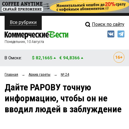
Все рубрики
Поиск по сайту
ПОЛИТИКА
Свежий выпуск
Медиа
ФИНАНСЫ
Понедельник, 10 Августа
Кто есть кто
НЕДВИЖИМОСТЬ
В Омске:
$ 82,1665
€ 94,8366
Интервью
БИЗНЕС
Главная
→
Архив газеты
→
№ 24
Мнения
ОБЩЕСТВО
Дайте РАРОВУ точную
Рейтинги
ЗАКОН
информацию, чтобы он не
Блоги
НОВОСТИ КОМПАНИЙ
вводил людей в заблуждение
Архив
ПРОИСШЕСТВИЯ