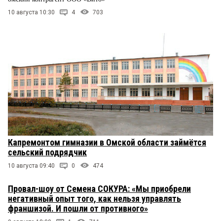
10 августа 10:30
4
703
Капремонтом гимназии в Омской области займётся
сельский подрядчик
10 августа 09:40
0
474
Провал-шоу от Семена СОКУРА: «Мы приобрели
негативный опыт того, как нельзя управлять
франшизой. И пошли от противного»