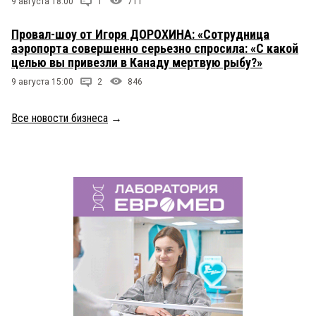
9 августа 18:00
1
711
Провал-шоу от Игоря ДОРОХИНА: «Сотрудница
аэропорта совершенно серьезно спросила: «С какой
целью вы привезли в Канаду мертвую рыбу?»
9 августа 15:00
2
846
Все новости бизнеса
→