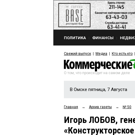
ПОЛИТИКА
ФИНАНСЫ
НЕДВИ
Свежий выпуск
Медиа
Кто есть кто
О том, что происходит на самом деле
В Омске пятница, 7 Августа
Главная
→
Архив газеты
→
№ 50
Игорь ЛОБОВ, ге
«Конструкторское