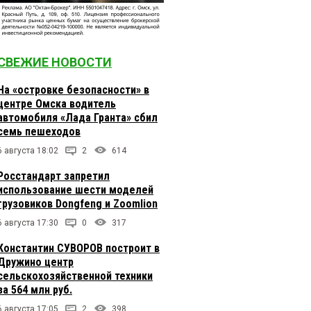
СВЕЖИЕ НОВОСТИ
На «островке безопасности» в
центре Омска водитель
автомобиля «Лада Гранта» сбил
семь пешеходов
6 августа 18:02
2
614
Росстандарт запретил
использование шести моделей
грузовиков Dongfeng и Zoomlion
6 августа 17:30
0
317
Константин СУВОРОВ построит в
Дружино центр
сельскохозяйственной техники
за 564 млн руб.
6 августа 17:05
2
398