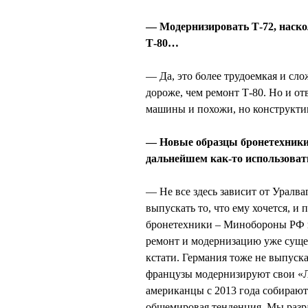
— Модернизировать Т-72, наско
Т-80…
— Да, это более трудоемкая и сло
дороже, чем ремонт Т-80. Но и от
машины и похожи, но конструкти
— Новые образцы бронетехники,
дальнейшем как-то использоват
— Не все здесь зависит от Уралв
выпускать то, что ему хочется, и
бронетехники – Минобороны РФ и
ремонт и модернизацию уже суще
кстати. Германия тоже не выпуск
французы модернизируют свои «Л
американцы с 2013 года собирают
общемировая тенденция. Мы разра