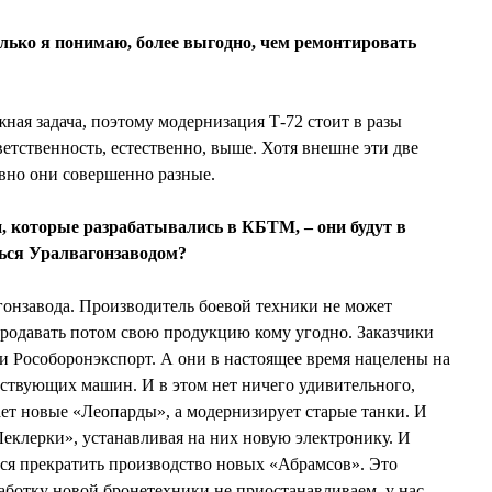
лько я понимаю, более выгодно, чем ремонтировать
жная задача, поэтому модернизация Т-72 стоит в разы
ветственность, естественно, выше. Хотя внешне эти две
вно они совершенно разные.
 которые разрабатывались в КБТМ, – они будут в
ься Уралвагонзаводом?
агонзавода. Производитель боевой техники не может
 продавать потом свою продукцию кому угодно. Заказчики
 Рособоронэкспорт. А они в настоящее время нацелены на
ствующих машин. И в этом нет ничего удивительного,
ает новые «Леопарды», а модернизирует старые танки. И
еклерки», устанавливая на них новую электронику. И
ся прекратить производство новых «Абрамсов». Это
ботку новой бронетехники не приостанавливаем, у нас