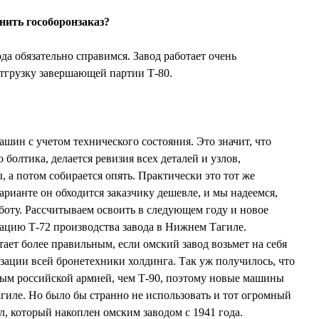
нить гособоронзаказ?
да обязательно справимся. Завод работает очень
тгрузку завершающей партии Т-80.
шин с учетом технического состояния. Это значит, что
 болтика, делается ревизия всех деталей и узлов,
ы, а потом собирается опять. Практически это тот же
арианте он обходится заказчику дешевле, и мы надеемся,
аботу. Рассчитываем освоить в следующем году и новое
ацию Т-72 производства завода в Нижнем Тагиле.
ает более правильным, если омский завод возьмет на себя
зации всей бронетехники холдинга. Так уж получилось, что
ным российской армией, чем Т-90, поэтому новые машины
гиле. Но было бы странно не использовать и тот огромный
 который накоплен омским заводом с 1941 года.