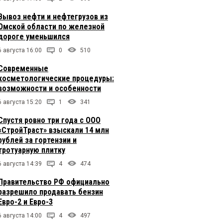
Вывоз нефти и нефтегрузов из
Омской области по железной
дороге уменьшился
6 августа 16:00
0
510
Современные
косметологические процедуры:
возможности и особенности
6 августа 15:20
1
341
Спустя ровно три года с ООО
«СтройТраст» взыскали 14 млн
рублей за гортензии и
тротуарную плитку
6 августа 14:39
4
474
Правительство РФ официально
разрешило продавать бензин
Евро-2 и Евро-3
6 августа 14:00
4
497