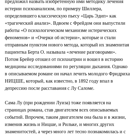
предложил назвать изобретенную ими методику лечения
истерии психоанализом, по примеру Шиллера,
определившего классическую пьесу «Царь Эдип» как
«трагический анализ». Вдвоем с Фрейдом они выпустили
работы «О психологическом механизме истерических
феноменов» и «Очерки об истерии», которые и стали
отправным пунктом нового метода, который их знаменитая
пациентка Берта О. называла «лечение разговорами».
Потом Брейер отошел от психиатрии и вошел в историю
медицины исследованиями по регуляции дыхания. Однако
в описываемом романе он начал лечить молодого Фридриха
НИЦШЕ, который, как известно, в 1892 году впал в
депрессию после расставания с Лу Саломе.
Сама Лу (при рождении Луиза) тоже появляется на
страницах романа, став двигателем всех описываемых
событий. Впрочем, таким двигателем она была и в жизни,
изменив жизнь и Ницше, и Рильке, и многих других
знаменитостей, а через много лет тесно познакомилась и с