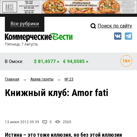
Все рубрики
Поиск по сайту
ПОЛИТИКА
Свежий выпуск
Медиа
ФИНАНСЫ
Пятница, 7 Августа
Кто есть кто
НЕДВИЖИМОСТЬ
В Омске:
$ 81,4077
€ 94,0585
Интервью
БИЗНЕС
Главная
→
Архив газеты
→
№ 23
Мнения
ОБЩЕСТВО
Книжный клуб: Amor fati
Рейтинги
ЗАКОН
Блоги
НОВОСТИ КОМПАНИЙ
Архив
13 июня 2012 09:39
0
2565
ПРОИСШЕСТВИЯ
Истина – это тоже иллюзия, но без этой иллюзии
СТИЛЬ ЖИЗНИ