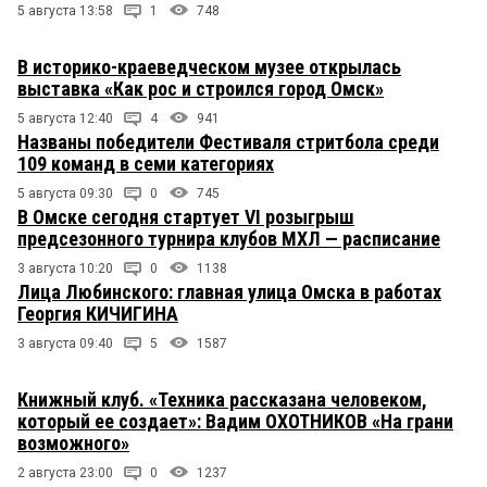
5 августа 13:58
1
748
В историко-краеведческом музее открылась
выставка «Как рос и строился город Омск»
5 августа 12:40
4
941
Названы победители Фестиваля стритбола среди
109 команд в семи категориях
5 августа 09:30
0
745
В Омске сегодня стартует VI розыгрыш
предсезонного турнира клубов МХЛ — расписание
3 августа 10:20
0
1138
Лица Любинского: главная улица Омска в работах
Георгия КИЧИГИНА
3 августа 09:40
5
1587
Книжный клуб. «Техника рассказана человеком,
который ее создает»: Вадим ОХОТНИКОВ «На грани
возможного»
2 августа 23:00
0
1237