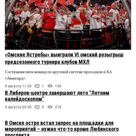
«Омские Ястребы» выиграли VI омский розыгрыш
предсезонного турнира клубов МХЛ
Состязания пяти команд по круговой системе проходили в ХА
«Авангард».
9 августа 11:00
1
190
В Либеров-центре завершают лето "Летним
калейдоскопом"
9 августа 09:30
0
218
В Омске остро встал запрос на площадки для
мероприятий – нужно что-то кроме Любинского
проспекта