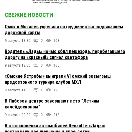
СВЕЖИЕ НОВОСТИ
Омск и Могилев укрепили сотрудничество подписанием
дорожной карты
9 августа 13:30
0
108
Водитель «Лады» ночью сбил пешехода, перебегавшего
дорогу на «красный» сигнал светофора
9 августа 12:00
0
165
«Омские Ястребы» выиграли VI омский розыгрыш
предсезонного турнира клубов МХЛ
9 августа 11:00
1
190
В Либеров-центре завершают лето "Летним
калейдоскопом"
9 августа 09:30
0
218
В столкновении автомобилей Renault и «Лады»
пострадали две женщины и двое детей