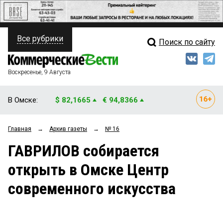
Все рубрики
Поиск по сайту
ПОЛИТИКА
Свежий выпуск
Медиа
ФИНАНСЫ
Воскресенье, 9 Августа
Кто есть кто
НЕДВИЖИМОСТЬ
В Омске:
$ 82,1665
€ 94,8366
Интервью
БИЗНЕС
Главная
→
Архив газеты
→
№ 16
Мнения
ОБЩЕСТВО
ГАВРИЛОВ собирается
Рейтинги
ЗАКОН
открыть в Омске Центр
Блоги
НОВОСТИ КОМПАНИЙ
современного искусства
Архив
ПРОИСШЕСТВИЯ
СТИЛЬ ЖИЗНИ