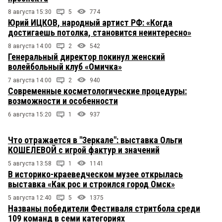
8 августа 15:30
5
774
Юрий ИЦКОВ, народный артист РФ: «Когда
достигаешь потолка, становится неинтересно»
8 августа 14:00
2
542
Генеральный директор покинул женский
волейбольный клуб «Омичка»
7 августа 14:00
2
940
Современные косметологические процедуры:
возможности и особенности
6 августа 15:20
1
937
Что отражается в "Зеркале": выставка Ольги
КОШЕЛЕВОЙ с игрой фактур и значений
5 августа 13:58
1
1141
В историко-краеведческом музее открылась
выставка «Как рос и строился город Омск»
5 августа 12:40
5
1375
Названы победители Фестиваля стритбола среди
109 команд в семи категориях