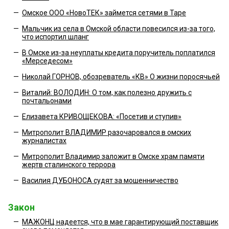
—
Омское ООО «НовоТЕК» займется сетями в Таре
—
Мальчик из села в Омской области повесился из-за того,
что испортил шланг
—
В Омске из-за неуплаты кредита поручитель поплатился
«Мерседесом»
—
Николай ГОРНОВ, обозреватель «КВ» О жизни поросячьей
—
Виталий: ВОЛОДИН: О том, как полезно дружить с
почтальонами
—
Елизавета КРИВОЩЕКОВА: «Посетив и ступив»
—
Митрополит ВЛАДИМИР разочаровался в омских
журналистах
—
Митрополит Владимир заложит в Омске храм памяти
жертв сталинского террора
—
Василия ДУБОНОСА судят за мошенничество
Закон
—
МАЖОНЦ надеется, что в мае гарантирующий поставщик