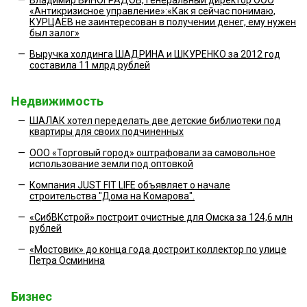
«Антикризисное управление»:«Как я сейчас понимаю,
КУРЦАЕВ не заинтересован в получении денег, ему нужен
был залог»
—
Выручка холдинга ШАДРИНА и ШКУРЕНКО за 2012 год
составила 11 млрд рублей
Недвижимость
—
ШАЛАК хотел переделать две детские библиотеки под
квартиры для своих подчиненных
—
ООО «Торговый город» оштрафовали за самовольное
использование земли под оптовкой
—
Компания JUST FIT LIFE объявляет о начале
строительства "Дома на Комарова".
—
«СибВКстрой» построит очистные для Омска за 124,6 млн
рублей
—
«Мостовик» до конца года достроит коллектор по улице
Петра Осминина
Бизнес