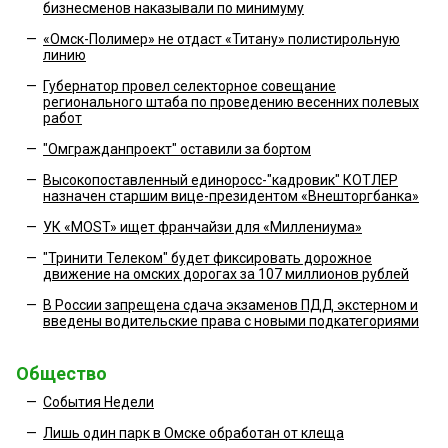
бизнесменов наказывали по минимуму
—
«Омск-Полимер» не отдаст «Титану» полистирольную
линию
—
Губернатор провел селекторное совещание
регионального штаба по проведению весенних полевых
работ
—
"Омгражданпроект" оставили за бортом
—
Высокопоставленный единоросс-"кадровик" КОТЛЕР
назначен старшим вице-президентом «Внешторгбанка»
—
УК «MOST» ищет франчайзи для «Миллениума»
—
"Тринити Телеком" будет фиксировать дорожное
движение на омских дорогах за 107 миллионов рублей
—
В России запрещена сдача экзаменов ПДД экстерном и
введены водительские права с новыми подкатегориями
Общество
—
События Недели
—
Лишь один парк в Омске обработан от клеща