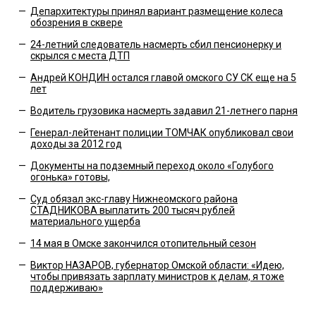
—
Депархитектуры принял вариант размещение колеса
обозрения в сквере
—
24-летний следователь насмерть сбил пенсионерку и
скрылся с места ДТП
—
Андрей КОНДИН остался главой омского СУ СК еще на 5
лет
—
Водитель грузовика насмерть задавил 21-летнего парня
—
Генерал-лейтенант полиции ТОМЧАК опубликовал свои
доходы за 2012 год
—
Документы на подземный переход около «Голубого
огонька» готовы,
—
Суд обязал экс-главу Нижнеомского района
СТАДНИКОВА выплатить 200 тысяч рублей
материального ущерба
—
14 мая в Омске закончился отопительный сезон
—
Виктор НАЗАРОВ, губернатор Омской области: «Идею,
чтобы привязать зарплату министров к делам, я тоже
поддерживаю»