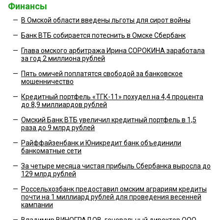
Финансы
—
В Омской области введены льготы для сирот войны
—
Банк ВТБ собирается потеснить в Омске Сбербанк
—
Глава омского арбитража Ирина СОРОКИНА заработала
за год 2 миллиона рублей
—
Пять омичей поплатятся свободой за банковское
мошенничество
—
Кредитный портфель «ТГК-11» похудел на 4,4 процента
до 8,9 миллиардов рублей
—
Омский Банк ВТБ увеличил кредитный портфель в 1,5
раза до 9 млрд рублей
—
Райффайзенбанк и Юникредит банк объединили
банкоматные сети
—
За четыре месяца чистая прибыль Сбербанка выросла до
129 млрд рублей
—
Россельхозбанк предоставил омским аграриям кредиты
почти на 1 миллиард рублей для проведения весенней
кампании
—
Владимир ВИНОГРАДОВ, генеральный директор ООО