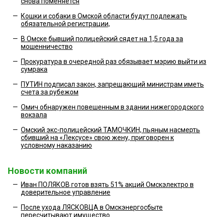
снова поменяется
—
Кошки и собаки в Омской области будут подлежать
обязательной регистрации,
—
В Омске бывший полицейский сядет на 1,5 года за
мошенничество
—
Прокуратура в очередной раз обязывает мэрию выйти из
сумрака
—
ПУТИН подписал закон, запрещающий министрам иметь
счета за рубежом
—
Омич обнаружен повешенным в здании нижегородского
вокзала
—
Омский экс-полицейский ТАМОЧКИН, пьяным насмерть
сбивший на «Лексусе» свою жену, приговорен к
условному наказанию
Новости компаний
—
Иван ПОЛЯКОВ готов взять 51% акций Омскэлектро в
доверительное управление
—
После ухода ЛЯСКОВЦА в Омскэнергосбыте
пересчитывают имущество