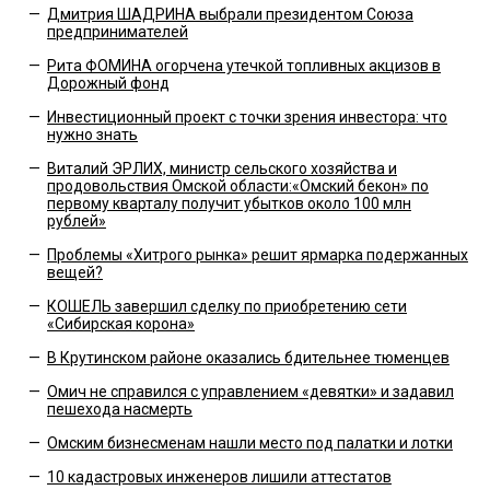
—
Дмитрия ШАДРИНА выбрали президентом Союза
предпринимателей
—
Рита ФОМИНА огорчена утечкой топливных акцизов в
Дорожный фонд
—
Инвестиционный проект с точки зрения инвестора: что
нужно знать
—
Виталий ЭРЛИХ, министр сельского хозяйства и
продовольствия Омской области:«Омский бекон» по
первому кварталу получит убытков около 100 млн
рублей»
—
Проблемы «Хитрого рынка» решит ярмарка подержанных
вещей?
—
КОШЕЛЬ завершил сделку по приобретению сети
«Сибирская корона»
—
В Крутинском районе оказались бдительнее тюменцев
—
Омич не справился с управлением «девятки» и задавил
пешехода насмерть
—
Омским бизнесменам нашли место под палатки и лотки
—
10 кадастровых инженеров лишили аттестатов