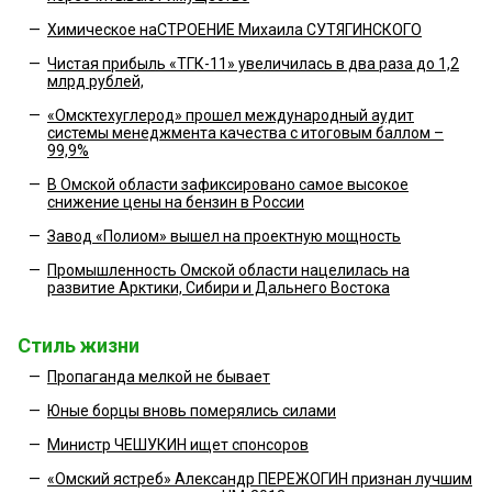
—
Химическое наСТРОЕНИЕ Михаила СУТЯГИНСКОГО
—
Чистая прибыль «ТГК-11» увеличилась в два раза до 1,2
млрд рублей,
—
«Омсктехуглерод» прошел международный аудит
системы менеджмента качества с итоговым баллом –
99,9%
—
В Омской области зафиксировано самое высокое
снижение цены на бензин в России
—
Завод «Полиом» вышел на проектную мощность
—
Промышленность Омской области нацелилась на
развитие Арктики, Сибири и Дальнего Востока
Стиль жизни
—
Пропаганда мелкой не бывает
—
Юные борцы вновь померялись силами
—
Министр ЧЕШУКИН ищет спонсоров
—
«Омский ястреб» Александр ПЕРЕЖОГИН признан лучшим