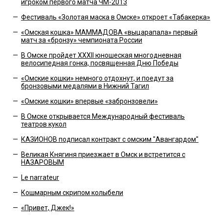
игроком первого матча ЧМ-2013
—
Фестиваль «Золотая маска в Омске» откроет «Табакерка»
—
«Омская кошка» МАММАДОВА «выцарапала» первый
матч за «бронзу» чемпионата России
—
В Омске пройдет XXXII юношеская многодневная
велосипедная гонка, посвященная Дню Победы
—
«Омские кошки» немного отдохнут, и поедут за
бронзовыми медалями в Нижний Тагил
—
«Омские кошки» впервые «забронзовели»
—
В Омске открывается Международный фестиваль
театров кукол
—
КАЗИОНОВ подписал контракт с омским "Авангардом"
—
Великая Княгиня приезжает в Омск и встретится с
НАЗАРОВЫМ
—
Le narrateur
—
Кошмарным скрипом колыбели
—
«Привет, Джек!»