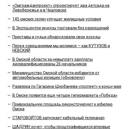
—
«Омгражданпроект» спроектирует два детсада на
Левобережье и в Чкаловске
—
145 омских селян улучшат жилищные условия
—
В Экспоцентре индусы торговали без разрешений
—
Приставы и судьи обнародовали свои доходы
—
Перед совещаниями мы молимся — как КУТУЗОВ и
НЕВСКИЙ
—
В Омской области за невыплату зарплаты
дисквалифицированы 26 начальников
—
Минимущество Омской области избавится от
автомобильных излишек (обновлено)
—
Развязка по Гагарина-Щербанева «поспеет» к концу мая
—
В Омске появится еще четыре гипермаркета «Победа»
—
Привокзальную площадь реконструируют к юбилею
Омска
—
СТАРОВОЙТОВ запускает кабельный телеканал
—
ШАДРИН хочет, чтобы проштрафившихся впервые