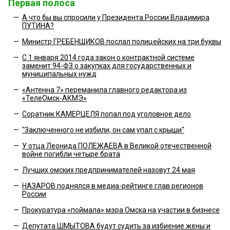
Первая полоса
—
А что бы вы спросили у Президента России Владимира
ПУТИНА?
—
Министр ГРЕБЕНЩИКОВ послал полицейских на три буквы
—
С 1 января 2014 года закон о контрактной системе
заменит 94-ФЗ о закупках для государственных и
муниципальных нужд
—
«Антенна 7» переманила главного редактора из
«ТелеОмск-АКМЭ»
—
Соратник КАМЕРЦЕЛЯ попал под уголовное дело
—
"Заключенного не избили, он сам упал с крыши"
—
У отца Леонида ПОЛЕЖАЕВА в Великой отечественной
войне погибли четыре брата
—
Лучших омских предпринимателей назовут 24 мая
—
НАЗАРОВ поднялся в медиа-рейтинге глав регионов
России
—
Прокуратура «поймала» мэра Омска на участии в бизнесе
—
Депутата ШМЫТОВА будут судить за избиение жены и