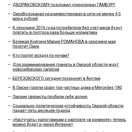
—
ДВОРАКОВСКОМУ подложил «поросенка» ГАМБУРГ
—
ОмскВодоканал недоинвестировал в сети не менее 4,5
млрд рублей
—
К середине 2016 года потребители без счетчиков будут
платить в полтора раза больше норматива
—
Великая Княгиня Мария РОМАНОВА в середине мая
посетит Омск
—
Кто портит воздух по ночам?
—
Для разминирования гранаты в Омской области ждут
новосибирских сапёров
—
БЕРЕЗОВСКОГО сегодня похоронят в Англии
—
В Омске горели сразу три частных дома и Mercedes-180
—
Омские связисты пробили себе аллею
—
Социально-политическая устойчивость Омской области
падает пять месяцев подряд
—
«Настучать» налоговикам о зарплате «в конверте» теперь
можно будет и через Интернет