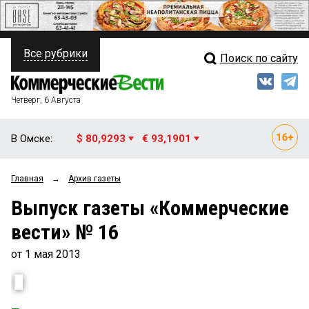
Все рубрики
Поиск по сайту
ПОЛИТИКА
Свежий выпуск
Медиа
ФИНАНСЫ
Четверг, 6 Августа
Кто есть кто
НЕДВИЖИМОСТЬ
В Омске:
$ 80,9293
€ 93,1901
Интервью
БИЗНЕС
Главная
→
Архив газеты
Мнения
ОБЩЕСТВО
Выпуск газеты «Коммерческие
Рейтинги
ЗАКОН
вести» № 16
Блоги
НОВОСТИ КОМПАНИЙ
от 1 мая 2013
Архив
ПРОИСШЕСТВИЯ
СТИЛЬ ЖИЗНИ