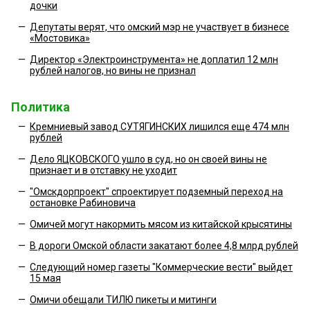
дочки
—
Депутаты верят, что омский мэр не участвует в бизнесе
«Мостовика»
—
Директор «Электроинструмента» не доплатил 12 млн
рублей налогов, но вины не признал
Политика
—
Кремниевый завод СУТЯГИНСКИХ лишился еще 474 млн
рублей
—
Дело ЯЦКОВСКОГО ушло в суд, но он своей вины не
признает и в отставку не уходит
—
"Омскдорпроект" спроектирует подземный переход на
остановке Рабиновича
—
Омичей могут накормить мясом из китайской крысятины
—
В дороги Омской области закатают более 4,8 млрд рублей
—
Следующий номер газеты "Коммерческие вести" выйдет
15 мая
—
Омичи обещали ТИЛЮ пикеты и митинги