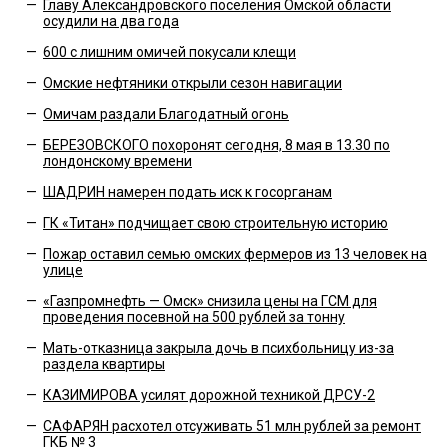
—
Главу Александровского поселения Омской области
осудили на два года
—
600 с лишним омичей покусали клещи
—
Омские нефтяники открыли сезон навигации
—
Омичам раздали Благодатный огонь
—
БЕРЕЗОВСКОГО похоронят сегодня, 8 мая в 13.30 по
лондонскому времени
—
ШАДРИН намерен подать иск к госорганам
—
ГК «Титан» подчищает свою строительную историю
—
Пожар оставил семью омских фермеров из 13 человек на
улице
—
«Газпромнефть — Омск» снизила цены на ГСМ для
проведения посевной на 500 рублей за тонну
—
Мать-отказница закрыла дочь в психбольницу из-за
раздела квартиры
—
КАЗИМИРОВА усилят дорожной техникой ДРСУ-2
—
САФАРЯН расхотел отсуживать 51 млн рублей за ремонт
ГКБ № 3