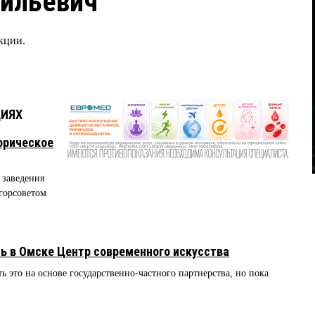
сильевич
кции.
ЦИЯХ
орическое
 заведения
горсоветом
ь в Омске Центр современного искусства
 это на основе государственно-частного партнерства, но пока