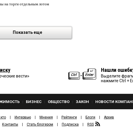
ны на торги отдельным лотом
Показать еще
иску
Нашли ошибк
рческие вести»
Выделите фрагм
нажмите Ctrl + E
ЖИМОСТЬ
БИЗНЕС
ОБЩЕСТВО
ЗАКОН
НОВОСТИ КОМПАН
 кто
Интервью
Мнения
Рейтинги
Блоги
Архив
Контакты
Стать блогером
Подписка
RSS