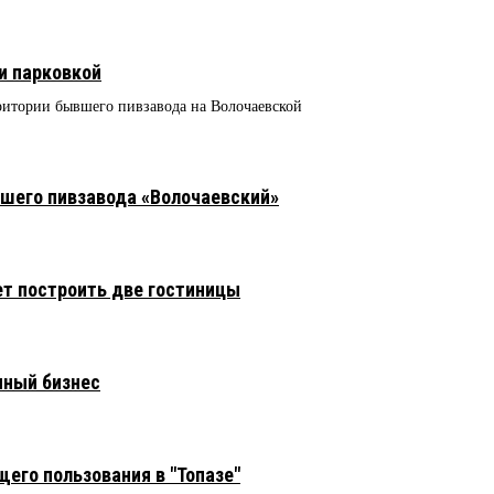
и парковкой
рритории бывшего пивзавода на Волочаевской
шего пивзавода «Волочаевский»
т построить две гостиницы
нный бизнес
его пользования в "Топазе"